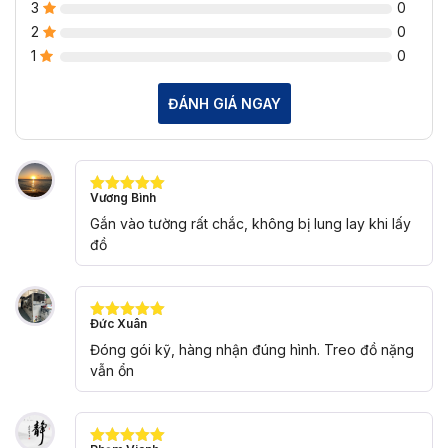
3
0
2
0
1
0
ĐÁNH GIÁ NGAY
Vương Bình
Được xếp
hạng
5
5
Gắn vào tường rất chắc, không bị lung lay khi lấy
sao
đồ
Đức Xuân
Được xếp
hạng
5
5
Đóng gói kỹ, hàng nhận đúng hình. Treo đồ nặng
sao
vẫn ổn