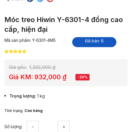
Móc treo Hiwin Y-6301-4 đồng cao
cấp, hiện đại
Mã sản phẩm: Y-6301-4M5
Đã bán: 8
5.00
3
trên 5
dựa trên
đánh giá
Giá gốc:
1,332,000
₫
Giá KM:
932,000
₫
-30%
Trọng lượng
1 kg
Tình trạng:
Còn hàng
Móc
Số lượng:
treo