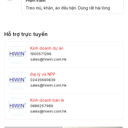
Phạm Vianh
Được xếp
hạng
5
5
Treo mũ, khăn, áo đều tiện. Dùng rất hài lòng
sao
Hỗ trợ trực tuyến
Kinh doanh dự án
1900571296
sales@hiwin.com.hk
Đại lý và NPP
02435690839
sales@hiwin.com.hk
Kinh doanh bán lẻ
0886257989
sales@hiwin.com.hk