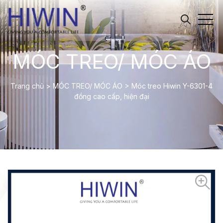
MÓC TREO/ MÓC ÁO
Trang chủ
>
MÓC TREO/ MÓC ÁO
>
Móc treo Hiwin Y-6301-4
đồng cao cấp, hiện đại