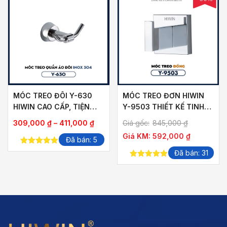
MÓC TREO ĐÔI Y-630
MÓC TREO ĐƠN HIWIN
HIWIN CAO CẤP, TIỆN
Y-9503 THIẾT KẾ TINH
DỤNG
TẾ, CHẤT LIỆU CAO CẤP
Khoảng
309,000
₫
–
411,000
₫
Giá gốc:
845,000
₫
giá:
Giá KM:
592,000
₫
Đã bán: 5
từ
5.00
out of
Đã bán: 31
309,000 ₫
5
5.00
out of
đến
5
411,000 ₫