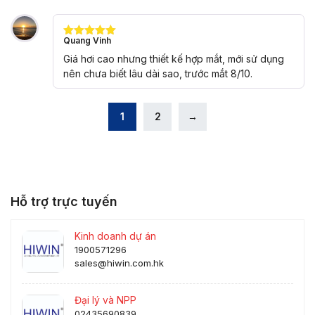
Quang Vinh
Được xếp
hạng
5
5
Giá hơi cao nhưng thiết kế hợp mắt, mới sử dụng
sao
nên chưa biết lâu dài sao, trước mắt 8/10.
1
2
→
Hỗ trợ trực tuyến
Kinh doanh dự án
1900571296
sales@hiwin.com.hk
Đại lý và NPP
02435690839