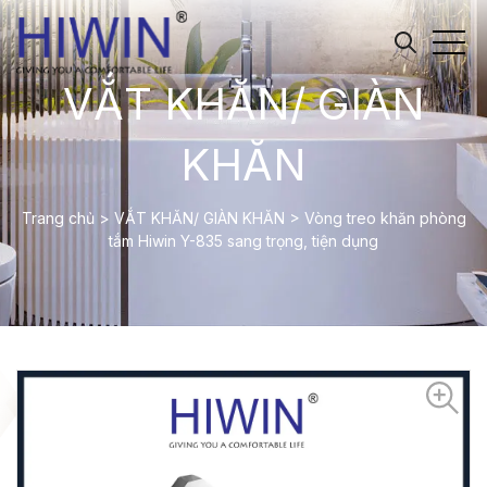
VẮT KHĂN/ GIÀN
KHĂN
Trang chủ
>
VẮT KHĂN/ GIÀN KHĂN
>
Vòng treo khăn phòng
tắm Hiwin Y-835 sang trọng, tiện dụng