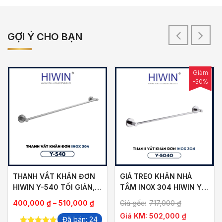
GỢI Ý CHO BẠN
Giảm
-30%
THANH VẮT KHĂN ĐƠN
GIÁ TREO KHĂN NHÀ
HIWIN Y-540 TỐI GIẢN,
TẮM INOX 304 HIWIN Y-
HIỆN ĐẠI
5040 (600X70X50MM)
Khoảng
400,000
₫
–
510,000
₫
Giá gốc:
717,000
₫
giá:
Giá KM:
502,000
₫
Đã bán: 24