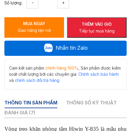
Số lượng:
treo
khăn
phòng
MUA NGAY
tắm
THÊM VÀO GIỎ
Giao hàng tận nơi
Hiwin
Tiếp tục mua hàng
Y-
835
Nhắn tin Zalo
sang
trọng,
tiện
dụng
Cam kết sản phẩm
chính hãng 100%
, Sản phẩm được kiểm
số
soát chất lượng bởi các chuyên gia.
Chính sách bảo hành
lượng
và
chính sách đổi trả hàng
THÔNG TIN SẢN PHẨM
THÔNG SỐ KỸ THUẬT
ĐÁNH GIÁ (7)
Vòng treo khăn phòng tắm Hiwin Y-835 là mẫu phụ