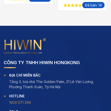
từ
5.00
out of
Đã bán: 14
400,000 ₫
5
4.88
out of
đến
5
510,000 ₫
CÔNG TY TNHH HIWIN HONGKONG
ĐỊA CHỈ MIỀN BẮC
Tầng 3, toà nhà The Golden Palm, 21 Lê Văn Lương,
Phường Thanh Xuân, Tp.Hà Nội
HOTLINE
1900 571 296