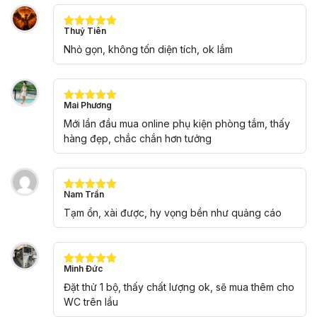
Thuỷ Tiên
Được xếp
hạng
5
5
Nhỏ gọn, không tốn diện tích, ok lắm
sao
Mai Phương
Được xếp
hạng
5
5
Mới lần đầu mua online phụ kiện phòng tắm, thấy
sao
hàng đẹp, chắc chắn hơn tưởng
Nam Trần
Được xếp
hạng
5
5
Tạm ổn, xài được, hy vọng bền như quảng cáo
sao
Minh Đức
Được xếp
hạng
5
5
Đặt thử 1 bộ, thấy chất lượng ok, sẽ mua thêm cho
sao
WC trên lầu