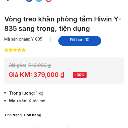
Vòng treo khăn phòng tắm Hiwin Y-
835 sang trọng, tiện dụng
Mã sản phẩm: Y-835
Đã bán: 10
5.00
7
trên 5
dựa trên
đánh giá
Giá gốc:
542,000
₫
Giá KM:
379,000
₫
-30%
Trọng lượng
1 kg
Màu sắc
Xước mờ
Tình trạng:
Còn hàng
Vòng