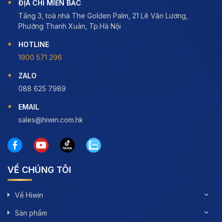
ĐỊA CHỈ MIỀN BẮC
Tầng 3, toà nhà The Golden Palm, 21 Lê Văn Lương,
Phường Thanh Xuân, Tp.Hà Nội
HOTLINE
1900 571 296
ZALO
088 625 7989
EMAIL
sales@hiwin.com.hk
VỀ CHÚNG TÔI
Về Hiwin
Sản phẩm