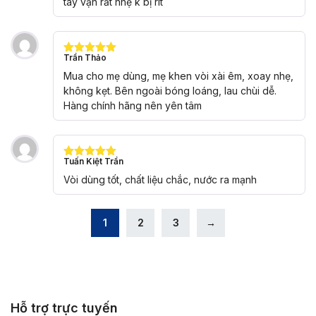
tay vặn rất nhẹ k bị rít
Trần Thảo
Được xếp
hạng
5
5
Mua cho mẹ dùng, mẹ khen vòi xài êm, xoay nhẹ,
sao
không kẹt. Bên ngoài bóng loáng, lau chùi dễ.
Hàng chính hãng nên yên tâm
Tuấn Kiệt Trần
Được xếp
hạng
5
5
Vòi dùng tốt, chất liệu chắc, nước ra mạnh
sao
1
2
3
→
Hỗ trợ trực tuyến