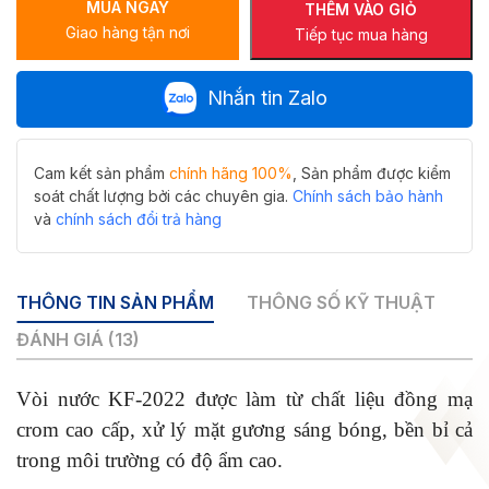
MUA NGAY
crom
THÊM VÀO GIỎ
Giao hàng tận nơi
cao
Tiếp tục mua hàng
cấp
Hiwin
Nhắn tin Zalo
KF-
2022
số
lượng
Cam kết sản phẩm
chính hãng 100%
, Sản phẩm được kiểm
soát chất lượng bởi các chuyên gia.
Chính sách bảo hành
và
chính sách đổi trả hàng
THÔNG TIN SẢN PHẨM
THÔNG SỐ KỸ THUẬT
ĐÁNH GIÁ (13)
Vòi nước KF-2022 được làm từ chất liệu đồng mạ
crom cao cấp, xử lý mặt gương sáng bóng, bền bỉ cả
trong môi trường có độ ẩm cao.