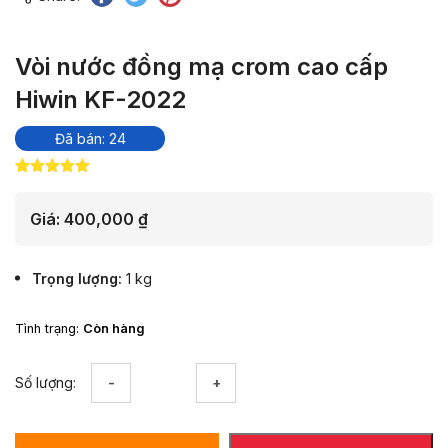
Vòi nước đồng mạ crom cao cấp
Hiwin KF-2022
Đã bán: 24
5.00
13
trên 5
dựa trên
đánh giá
Giá:
400,000
₫
Trọng lượng
1 kg
Tình trạng:
Còn hàng
Vòi
Số lượng:
nước
đồng
mạ