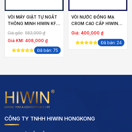
VÒI MÁY GIẶT TỰ NGẮT
VÒI NƯỚC ĐỒNG MẠ
THÔNG MINH HIWIN KF-
CROM CAO CẤP HIWIN
5020
KF-2022
Giá gốc:
583,000
₫
Giá:
400,000
₫
Giá KM:
408,000
₫
Đã bán: 24
5.00
out of
Đã bán: 75
5
5.00
out of
5
CÔNG TY TNHH HIWIN HONGKONG