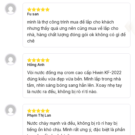
Fu san
Được xếp
hạng
5
5
mình là thợ công trình mua để lắp cho khách
sao
nhưng thấy quá ưng nên cũng mua về lắp cho
nhà, hàng chất lượng đóng gói ok không có gì để
chê
Hồng Anh
Được xếp
hạng
5
5
Vòi nước đồng mạ crom cao cấp Hiwin KF-2022
sao
đúng kiểu vừa đẹp vừa bền. Mình lắp trong nhà
tắm, nhìn sáng bóng sang hẳn lên. Xoay nhẹ tay
là nước ra đều, không bị rò rỉ tí nào.
Phạm Thị Lan
Được xếp
hạng
5
5
Nước chảy mạnh và đều, không bị rò rỉ hay bị
sao
tiếng ồn khó chịu. Mình rất ưng ý, đặc biệt là phần