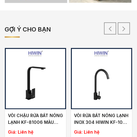
GỢI Ý CHO BẠN
VÒI CHẬU RỬA BÁT NÓNG
VÒI RỬA BÁT NÓNG LẠNH
LẠNH KF-81006 MÀU
INOX 304 HIWIN KF-108C
ĐEN MỜ SANG TRỌNG
MÀU ĐEN SANG TRỌNG
Giá:
Liên hệ
Giá:
Liên hệ
HIỆN ĐẠI