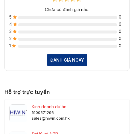
Chưa có đánh giá nào.
5
0
4
0
3
0
2
0
1
0
ĐÁNH GIÁ NGAY
Hỗ trợ trực tuyến
Kinh doanh dự án
1900571296
sales@hiwin.com.hk
Đại lý và NPP