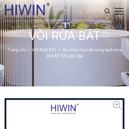
VÒI RỬA BÁT
Trang chủ
>
VÒI RỬA BÁT
>
Vòi chậu rửa bát nóng lạnh inox
304 KF-511 cao cấp