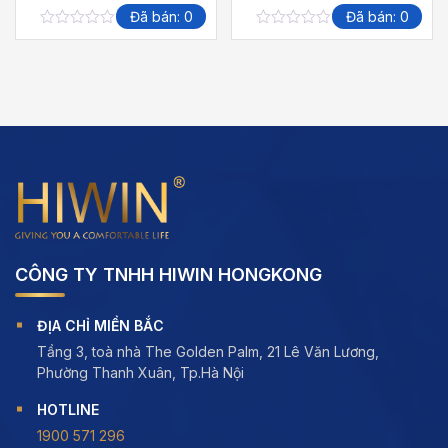
Đã bán: 0
Đã bán: 0
0
0
out
out
of
of
5
5
CÔNG TY TNHH HIWIN HONGKONG
ĐỊA CHỈ MIỀN BẮC
Tầng 3, toà nhà The Golden Palm, 21 Lê Văn Lương,
Phường Thanh Xuân, Tp.Hà Nội
HOTLINE
1900 571 296