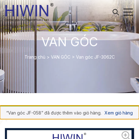
VAN GÓC
Trang chủ
>
VAN GÓC
>
Van góc JF-3062C
“Van góc JF-058” đã được thêm vào giỏ hàng.
Xem giỏ hàng