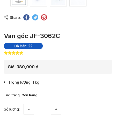
Share:
Van góc JF-3062C
Đã bán: 22
5.00
10
trên 5
dựa trên
đánh giá
Giá:
380,000
₫
Trọng lượng
1 kg
Tình trạng:
Còn hàng
Van
Số lượng:
góc