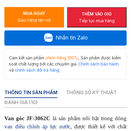
JF-
3062C
MUA NGAY
số
THÊM VÀO GIỎ
Giao hàng tận nơi
lượng
Tiếp tục mua hàng
Nhắn tin Zalo
Cam kết sản phẩm
chính hãng 100%
, Sản phẩm được kiểm
soát chất lượng bởi các chuyên gia.
Chính sách bảo hành
và
chính sách đổi trả hàng
THÔNG TIN SẢN PHẨM
THÔNG SỐ KỸ THUẬT
ĐÁNH GIÁ (10)
Van góc JF-3062C
là sản phẩm nổi bật trong dòng
van điều chỉnh áp lực nước
, được thiết kế với chất