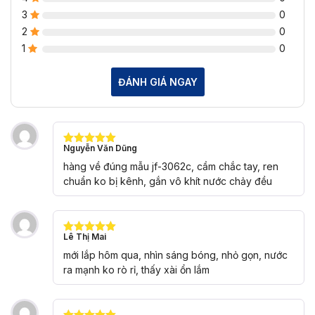
3
0
2
0
1
0
ĐÁNH GIÁ NGAY
Nguyễn Văn Dũng
Được xếp
hạng
5
5
hàng về đúng mẫu jf-3062c, cầm chắc tay, ren
sao
chuẩn ko bị kênh, gắn vô khít nước chảy đều
Lê Thị Mai
Được xếp
hạng
5
5
mới lắp hôm qua, nhìn sáng bóng, nhỏ gọn, nước
sao
ra mạnh ko rò rỉ, thấy xài ổn lắm