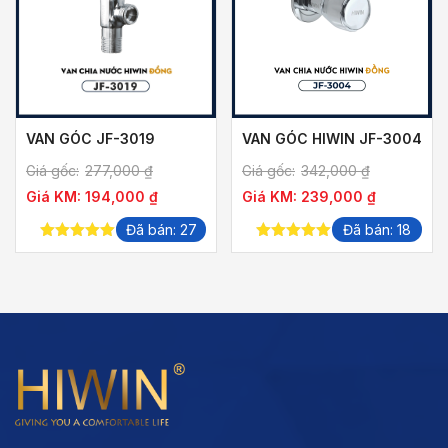
VAN GÓC JF-3019
VAN GÓC HIWIN JF-3004
Giá gốc:
277,000
₫
Giá gốc:
342,000
₫
Giá KM:
194,000
₫
Giá KM:
239,000
₫
Đã bán: 27
Đã bán: 18
5.00
out of
5.00
out of
5
5