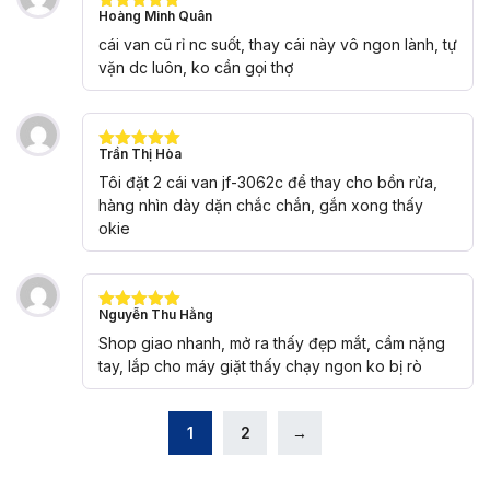
Hoàng Minh Quân
Được xếp
hạng
5
5
cái van cũ rỉ nc suốt, thay cái này vô ngon lành, tự
sao
vặn dc luôn, ko cần gọi thợ
Trần Thị Hòa
Được xếp
hạng
5
5
Tôi đặt 2 cái van jf-3062c để thay cho bồn rửa,
sao
hàng nhìn dày dặn chắc chắn, gắn xong thấy
okie
Nguyễn Thu Hằng
Được xếp
hạng
5
5
Shop giao nhanh, mở ra thấy đẹp mắt, cầm nặng
sao
tay, lắp cho máy giặt thấy chạy ngon ko bị rò
1
2
→