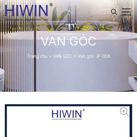
VAN GÓC
Trang chủ
>
VAN GÓC
>
Van góc JF-058