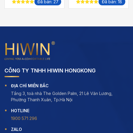
Đã bán: 27
Đã bán: 18
5.00
out of
5.00
out of
5
5
CÔNG TY TNHH HIWIN HONGKONG
ĐỊA CHỈ MIỀN BẮC
Tầng 3, toà nhà The Golden Palm, 21 Lê Văn Lương,
Phường Thanh Xuân, Tp.Hà Nội
HOTLINE
1900 571 296
ZALO