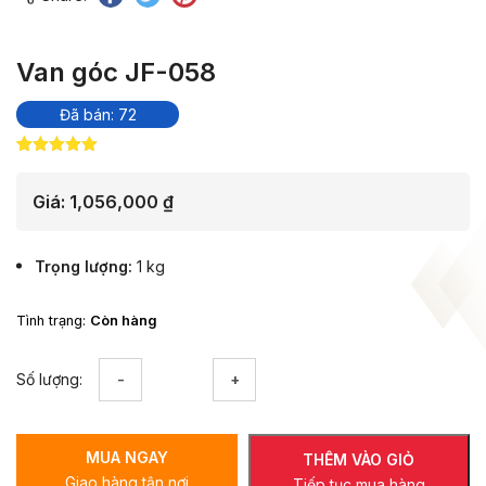
Van góc JF-058
Đã bán: 72
5.00
22
trên 5
dựa trên
đánh giá
Giá:
1,056,000
₫
Trọng lượng
1 kg
Tình trạng:
Còn hàng
Van
Số lượng:
góc
JF-
058
MUA NGAY
số
THÊM VÀO GIỎ
Giao hàng tận nơi
lượng
Tiếp tục mua hàng