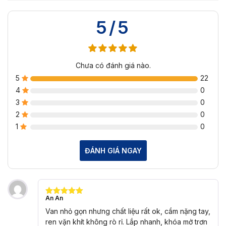
5/5
Chưa có đánh giá nào.
5
22
4
0
3
0
2
0
1
0
ĐÁNH GIÁ NGAY
An An
Được xếp
hạng
5
5
Van nhỏ gọn nhưng chất liệu rất ok, cầm nặng tay,
sao
ren vặn khít không rò rỉ. Lắp nhanh, khóa mở trơn