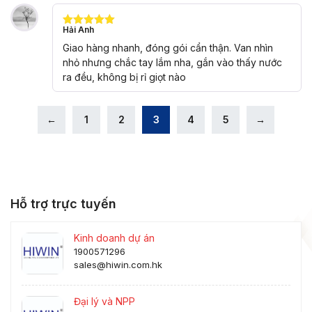
Hải Anh
Được xếp
hạng
5
5
Giao hàng nhanh, đóng gói cẩn thận. Van nhìn
sao
nhỏ nhưng chắc tay lắm nha, gắn vào thấy nước
ra đều, không bị rỉ giọt nào
←
1
2
3
4
5
→
Hỗ trợ trực tuyến
Kinh doanh dự án
1900571296
sales@hiwin.com.hk
Đại lý và NPP