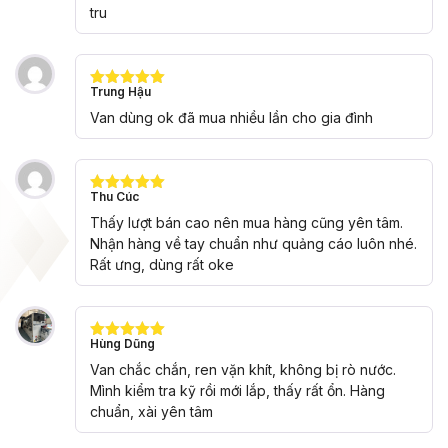
tru
Trung Hậu
Được xếp
hạng
5
5
Van dùng ok đã mua nhiều lần cho gia đình
sao
Thu Cúc
Được xếp
hạng
5
5
Thấy lượt bán cao nên mua hàng cũng yên tâm.
sao
Nhận hàng về tay chuẩn như quảng cáo luôn nhé.
Rất ưng, dùng rất oke
Hùng Dũng
Được xếp
hạng
5
5
Van chắc chắn, ren vặn khít, không bị rò nước.
sao
Mình kiểm tra kỹ rồi mới lắp, thấy rất ổn. Hàng
chuẩn, xài yên tâm