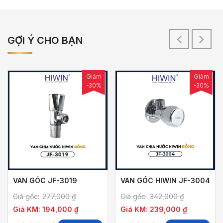
GỢI Ý CHO BẠN
Giảm
Giảm
-30%
-30%
VAN GÓC JF-3019
VAN GÓC HIWIN JF-3004
Giá gốc:
277,000
₫
Giá gốc:
342,000
₫
Giá KM:
194,000
₫
Giá KM:
239,000
₫