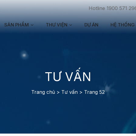
Hotline 1900 571 29
SẢN PHẨM
THƯ VIỆN
DỰ ÁN
HỆ THỐNG 
TƯ VẤN
Trang chủ
>
Tư vấn
>
Trang 52