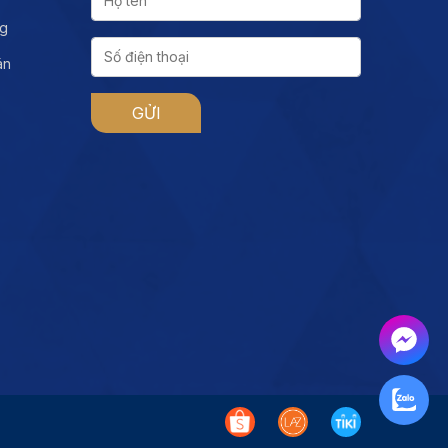
ng
án