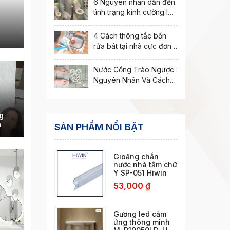
6 Nguyên nhân dẫn đến
tình trạng kính cường lực
bị nứt vỡ
4 Cách thông tắc bồn
rửa bát tại nhà cực đơn
giản
Nước Cống Trào Ngược :
Nguyên Nhân Và Cách
Xử Lý Hiệu Quả
g
n
SẢN PHẨM NỔI BẬT
Gioăng chắn
nước nhà tắm chữ
Y SP-051 Hiwin
53,000
₫
Gương led cảm
ứng thông minh