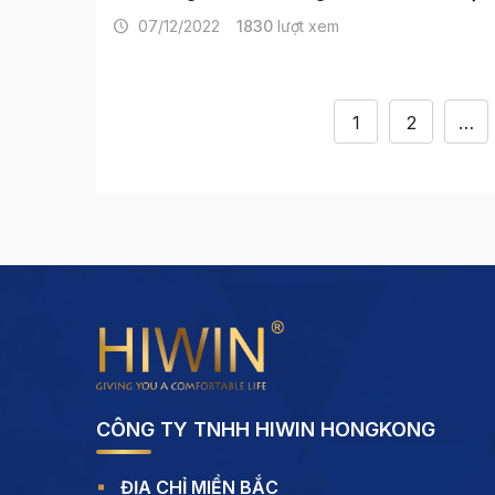
07/12/2022
1830
lượt xem
1
2
…
CÔNG TY TNHH HIWIN HONGKONG
ĐỊA CHỈ MIỀN BẮC