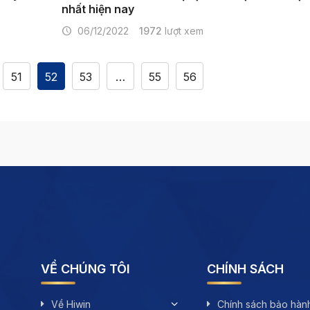
nhất hiện nay
06/12/2022
1972
lượt xem
51
52
53
…
55
56
VỀ CHÚNG TÔI
CHÍNH SÁCH
Về Hiwin
Chính sách bảo hàn