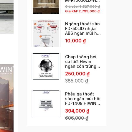
M-R10050LD-H
phun cát viền độc
Giá gốc:
3,527,000
₫
đáo
Giá KM:
2,793,000
₫
Ngõng thoát sàn
FD-50LID nhựa
ABS ngăn mùi hôi
cống thoát nhanh
10,000
₫
chống côn trùng
chống trào ngược
Chụp thông hơi
có lưới Hiwin
ngăn côn trùng
phi 60/ 76 /80/
250,000
₫
110/ 120/ 150 /160
/180 /200 /250
385,000
₫
Phễu ga thoát
sàn ngăn mùi hôi
FD-1408 HIWIN
ngăn mùi vượt trội
394,000
₫
606,000
₫