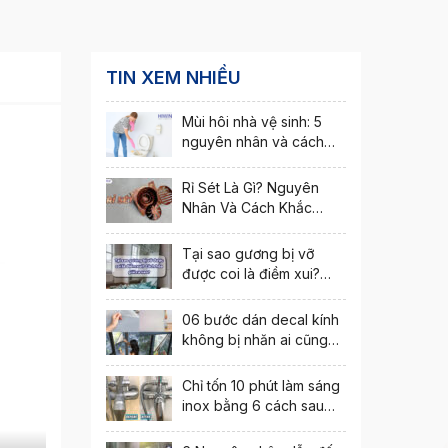
TIN XEM NHIỀU
Mùi hôi nhà vệ sinh: 5
nguyên nhân và cách
khắc phục nhanh nhất
Rỉ Sét Là Gì? Nguyên
Nhân Và Cách Khắc
Phục Hiện Tượng Rỉ Sét
Tại sao gương bị vỡ
được coi là điềm xui?
Cách hóa giải ra sao?
06 bước dán decal kính
không bị nhăn ai cũng
thực hiện được
Chỉ tốn 10 phút làm sáng
inox bằng 6 cách sau
đây