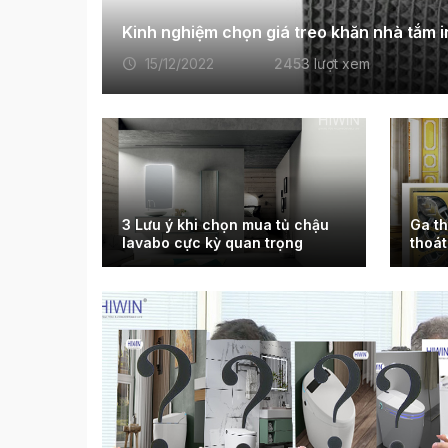
Kinh nghiệm chọn giá treo khăn nhà tắm 
15/12/2022
2453
lượt xem
3 Lưu ý khi chọn mua tủ chậu
Ga th
lavabo cực kỳ quan trọng
thoát