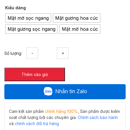
Kiểu dáng
Mặt mờ sọc ngang
Mặt gương hoa cúc
Mặt gương sọc ngang
Mặt mờ hoa cúc
Thoát
Số lượng:
sàn
thoát
nước
Thêm vào giỏ
nhanh
Hiwin
FD-
Nhắn tin Zalo
2250
ngăn
mùi
tốt
Cam kết sản phẩm
chính hãng 100%
, Sản phẩm được kiểm
số
soát chất lượng bởi các chuyên gia.
Chính sách bảo hành
lượng
và
chính sách đổi trả hàng