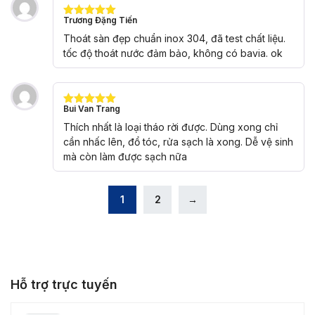
Trương Đặng Tiến
Được xếp
hạng
5
5
Thoát sàn đẹp chuẩn inox 304, đã test chất liệu.
sao
tốc độ thoát nước đảm bảo, không có bavia. ok
Bui Van Trang
Được xếp
hạng
5
5
Thích nhất là loại tháo rời được. Dùng xong chỉ
sao
cần nhấc lên, đổ tóc, rửa sạch là xong. Dễ vệ sinh
mà còn làm được sạch nữa
1
2
→
Hỗ trợ trực tuyến