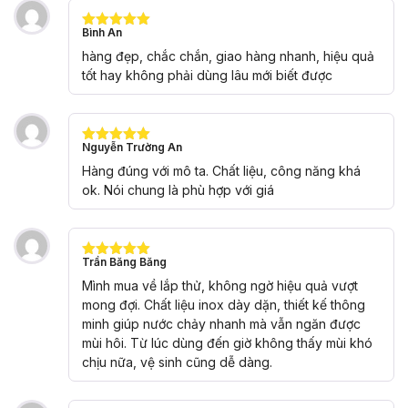
Bình An
Được xếp
hạng
5
5
hàng đẹp, chắc chắn, giao hàng nhanh, hiệu quả
sao
tốt hay không phải dùng lâu mới biết được
Nguyễn Trường An
Được xếp
hạng
5
5
Hàng đúng với mô ta. Chất liệu, công năng khá
sao
ok. Nói chung là phù hợp với giá
Trần Băng Băng
Được xếp
hạng
5
5
Mình mua về lắp thử, không ngờ hiệu quả vượt
sao
mong đợi. Chất liệu inox dày dặn, thiết kế thông
minh giúp nước chảy nhanh mà vẫn ngăn được
mùi hôi. Từ lúc dùng đến giờ không thấy mùi khó
chịu nữa, vệ sinh cũng dễ dàng.