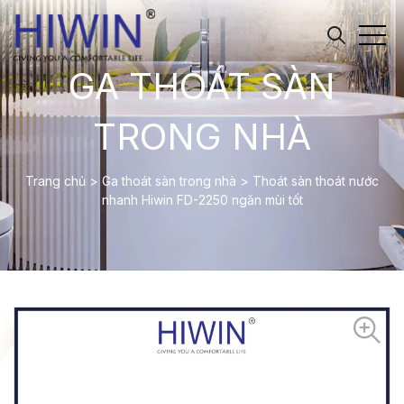
GA THOÁT SÀN
TRONG NHÀ
Trang chủ
>
Ga thoát sàn trong nhà
>
Thoát sàn thoát nước
nhanh Hiwin FD-2250 ngăn mùi tốt