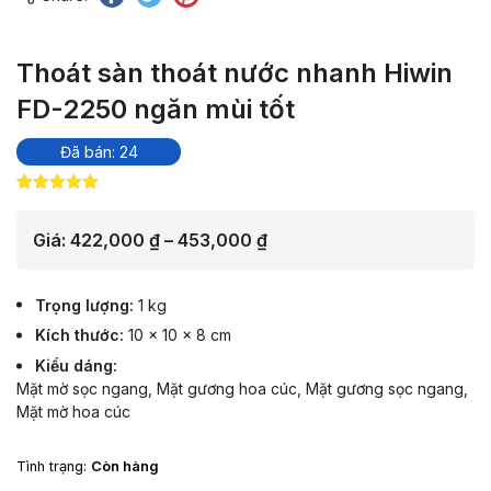
Thoát sàn thoát nước nhanh Hiwin
FD-2250 ngăn mùi tốt
Đã bán: 24
5.00
6
trên 5
dựa trên
đánh giá
Khoảng
Giá:
422,000
₫
–
453,000
₫
giá:
từ
Trọng lượng
1 kg
422,000 ₫
Kích thước
10 × 10 × 8 cm
đến
Kiểu dáng
453,000 ₫
Mặt mờ sọc ngang
,
Mặt gương hoa cúc
,
Mặt gương sọc ngang
,
Mặt mờ hoa cúc
Tình trạng:
Còn hàng