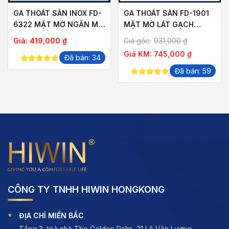
GA THOÁT SÀN INOX FD-
GA THOÁT SÀN FD-1901
6322 MẶT MỜ NGĂN MÙI
MẶT MỜ LÁT GẠCH
THOÁT NHANH
THOÁT NƯỚC NHANH
ảng
Giá:
419,000
₫
Giá gốc:
931,000
₫
Giá KM:
745,000
₫
Đã bán: 34
5.00
out of
Đã bán: 59
,000 ₫
5
5.00
out of
5
,000 ₫
CÔNG TY TNHH HIWIN HONGKONG
ĐỊA CHỈ MIỀN BẮC
Tầng 3, toà nhà The Golden Palm, 21 Lê Văn Lương,