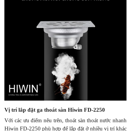
Vị trí lắp đặt ga thoát sàn Hiwin FD-2250
Với các ưu điểm nêu trên, thoát sàn thoát nước nhanh
Hiwin FD-2250 phù hợp để lắp đặt ở nhiều vị trí khác