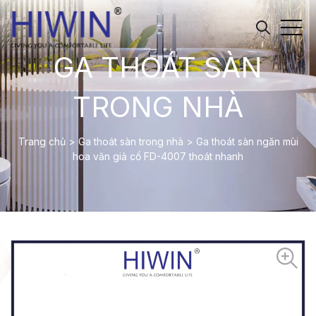
GA THOÁT SÀN
TRONG NHÀ
Trang chủ
>
Ga thoát sàn trong nhà
>
Ga thoát sàn ngăn mùi
hoa văn giả cổ FD-4007 thoát nhanh