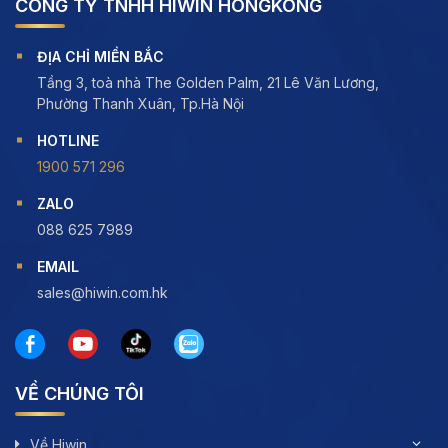
CÔNG TY TNHH HIWIN HONGKONG
ĐỊA CHỈ MIỀN BẮC
Tầng 3, toà nhà The Golden Palm, 21 Lê Văn Lương,
Phường Thanh Xuân, Tp.Hà Nội
HOTLINE
1900 571 296
ZALO
088 625 7989
EMAIL
sales@hiwin.com.hk
VỀ CHÚNG TÔI
Về Hiwin