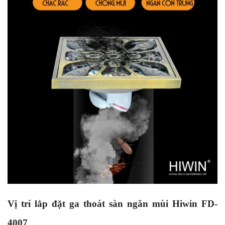
Vị trí lắp đặt ga thoát sàn ngăn mùi Hiwin FD-
4007