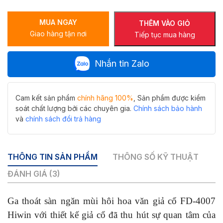
sàn
ngăn
MUA NGAY
mùi
THÊM VÀO GIỎ
Giao hàng tận nơi
hoa
Tiếp tục mua hàng
văn
giả
Nhắn tin Zalo
cổ
FD-
4007
thoát
Cam kết sản phẩm
chính hãng 100%
, Sản phẩm được kiểm
nhanh
soát chất lượng bởi các chuyên gia.
Chính sách bảo hành
số
và
chính sách đổi trả hàng
lượng
THÔNG TIN SẢN PHẨM
THÔNG SỐ KỸ THUẬT
ĐÁNH GIÁ (3)
Ga thoát sàn ngăn mùi hôi hoa văn giả cổ FD-4007
Hiwin với thiết kế giả cổ đã thu hút sự quan tâm của