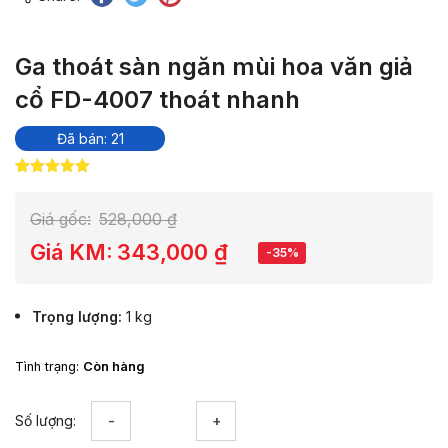
Ga thoát sàn ngăn mùi hoa văn giả
cổ FD-4007 thoát nhanh
Đã bán: 21
5.00
3
trên 5
dựa trên
đánh giá
Giá gốc:
528,000
₫
Giá KM:
343,000
₫
-35%
Trọng lượng
1 kg
Tình trạng:
Còn hàng
Ga
Số lượng:
thoát