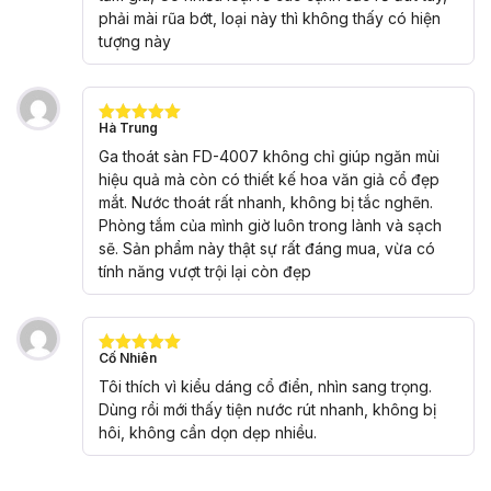
phải mài rũa bớt, loại này thì không thấy có hiện
tượng này
Hà Trung
Được xếp
hạng
5
5
Ga thoát sàn FD-4007 không chỉ giúp ngăn mùi
sao
hiệu quả mà còn có thiết kế hoa văn giả cổ đẹp
mắt. Nước thoát rất nhanh, không bị tắc nghẽn.
Phòng tắm của mình giờ luôn trong lành và sạch
sẽ. Sản phẩm này thật sự rất đáng mua, vừa có
tính năng vượt trội lại còn đẹp
Cố Nhiên
Được xếp
hạng
5
5
Tôi thích vì kiểu dáng cổ điển, nhìn sang trọng.
sao
Dùng rồi mới thấy tiện nước rút nhanh, không bị
hôi, không cần dọn dẹp nhiều.