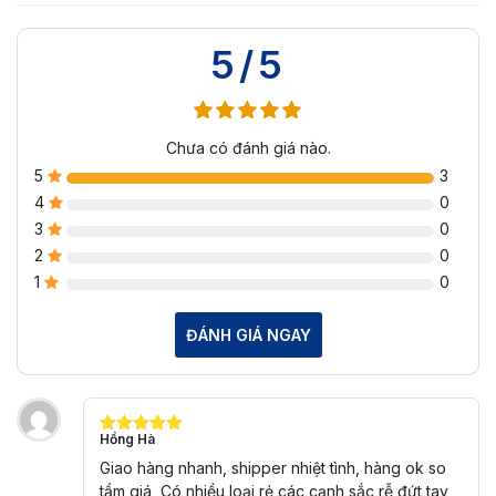
5/5
Chưa có đánh giá nào.
5
3
4
0
3
0
2
0
1
0
ĐÁNH GIÁ NGAY
Hồng Hà
Được xếp
hạng
5
5
Giao hàng nhanh, shipper nhiệt tình, hàng ok so
sao
tầm giá, Có nhiều loại rẻ các cạnh sắc rễ đứt tay,