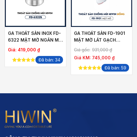
GA THOÁT SÀN INOX FD-
GA THOÁT SÀN FD-1901
6322 MẶT MỜ NGĂN MÙI
MẶT MỜ LÁT GẠCH
THOÁT NHANH
THOÁT NƯỚC NHANH
ảng
Giá:
419,000
₫
Giá gốc:
931,000
₫
Giá KM:
745,000
₫
Đã bán: 34
5.00
out of
Đã bán: 59
,000 ₫
5
5.00
out of
5
,000 ₫