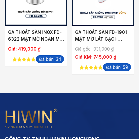
GA THOÁT SÀN INOX FD-
GA THOÁT SÀN FD-1901
6322 MẶT MỜ NGĂN MÙI
MẶT MỜ LÁT GẠCH
THOÁT NHANH
THOÁT NƯỚC NHANH
ảng
Giá:
419,000
₫
Giá gốc:
931,000
₫
Giá KM:
745,000
₫
Đã bán: 34
5.00
out of
Đã bán: 59
,000 ₫
5
5.00
out of
5
,000 ₫