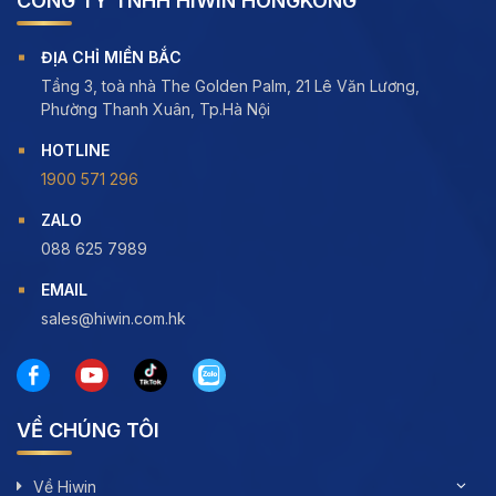
CÔNG TY TNHH HIWIN HONGKONG
ĐỊA CHỈ MIỀN BẮC
Tầng 3, toà nhà The Golden Palm, 21 Lê Văn Lương,
Phường Thanh Xuân, Tp.Hà Nội
HOTLINE
1900 571 296
ZALO
088 625 7989
EMAIL
sales@hiwin.com.hk
VỀ CHÚNG TÔI
Về Hiwin