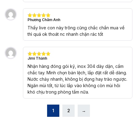
Phương Châm Anh
Được xếp
hạng
5
5
Thấy live con này trông cũng chắc chắn mua về
sao
thì quá ok thoát nc nhanh chặn rác tốt
Jimi Thành
Được xếp
hạng
5
5
Nhận hàng đóng gói kỹ, inox 304 dày dặn, cầm
sao
chắc tay. Mình chọn bản lệch, lắp đặt rất dễ dàng.
Nước chảy nhanh, không bị đọng hay trào ngược.
Ngăn mùi tốt, từ lúc lắp vào không còn mùi hôi
khó chịu trong phòng tắm nữa.
1
2
→