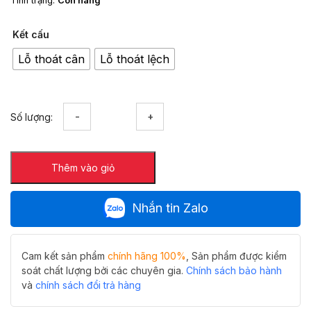
Tình trạng:
Còn hàng
Kết cấu
Lỗ thoát cân
Lỗ thoát lệch
Thoát
Số lượng:
sàn
dài
FD-
Thêm vào giỏ
06
Hiwin
sus304
Nhắn tin Zalo
thoát
siêu
nhanh
(Cân/lệch)
Cam kết sản phẩm
chính hãng 100%
, Sản phẩm được kiểm
số
soát chất lượng bởi các chuyên gia.
Chính sách bảo hành
lượng
và
chính sách đổi trả hàng