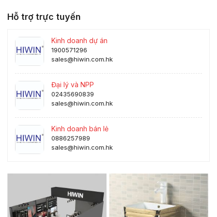
Hỗ trợ trực tuyến
Kinh doanh dự án
1900571296
sales@hiwin.com.hk
Đại lý và NPP
02435690839
sales@hiwin.com.hk
Kinh doanh bán lẻ
0886257989
sales@hiwin.com.hk