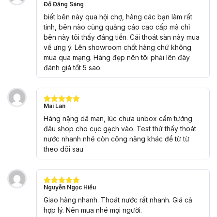
Đỗ Đăng Sáng
Được xếp
hạng
5
5
biết bên này qua hội chợ, hàng các bạn làm rất
sao
tinh, bên nào cũng quảng cáo cao cấp mà chỉ
bên này tôi thấy đáng tiền. Cái thoát sàn này mua
về ưng ý. Lên showroom chốt hàng chứ không
mua qua mạng. Hàng đẹp nên tôi phải lên đây
đánh giá tốt 5 sao.
Mai Lan
Được xếp
hạng
5
5
Hàng nặng dã man, lúc chưa unbox cầm tưởng
sao
đâu shop cho cục gạch vào. Test thử thấy thoát
nước nhanh nhé còn công năng khác để từ từ
theo dõi sau
Nguyễn Ngọc Hiếu
Được xếp
hạng
5
5
Giao hàng nhanh. Thoát nước rất nhanh. Giá cả
sao
hợp lý. Nên mua nhé mọi người.