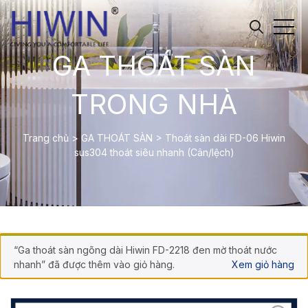
GA THOÁT SÀN
TRONG NHÀ
Trang chủ
>
GA THOÁT SÀN
>
Thoát sàn dài FD-06 Hiwin
sus304 thoát siêu nhanh (Cân/lệch)
“Ga thoát sàn ngõng dài Hiwin FD-2218 đen mờ thoát nước
nhanh” đã được thêm vào giỏ hàng.
Xem giỏ hàng