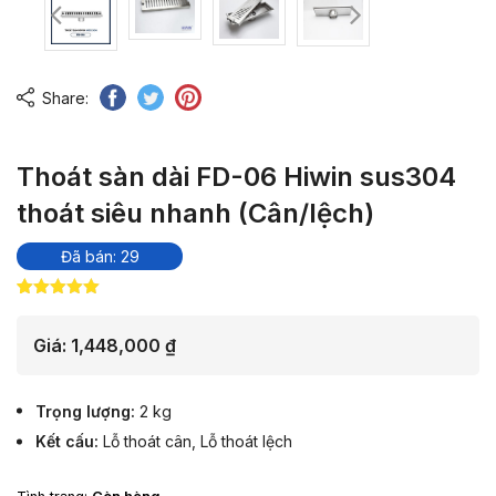
Share:
Thoát sàn dài FD-06 Hiwin sus304
thoát siêu nhanh (Cân/lệch)
Đã bán: 29
5.00
8
trên 5
dựa trên
đánh giá
Giá:
1,448,000
₫
Trọng lượng
2 kg
Kết cấu
Lỗ thoát cân, Lỗ thoát lệch