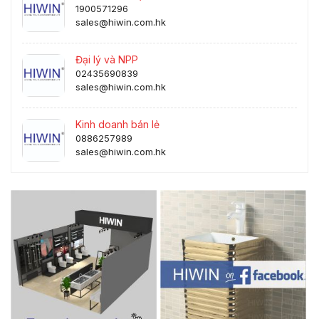
1900571296
sales@hiwin.com.hk
Đại lý và NPP
02435690839
sales@hiwin.com.hk
Kinh doanh bán lẻ
0886257989
sales@hiwin.com.hk