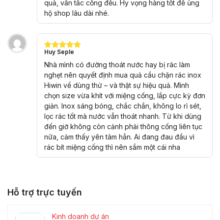
quả, vẫn tắc cống đều. Hy vọng hàng tốt để ủng
hộ shop lâu dài nhé.
Huy Seple
Được xếp
hạng
5
5
Nhà mình có đường thoát nước hay bị rác làm
sao
nghẹt nên quyết định mua quả cầu chặn rác inox
Hiwin về dùng thử – và thật sự hiệu quả. Mình
chọn size vừa khít với miệng cống, lắp cực kỳ đơn
giản. Inox sáng bóng, chắc chắn, không lo rỉ sét,
lọc rác tốt mà nước vẫn thoát nhanh. Từ khi dùng
đến giờ không còn cảnh phải thông cống liên tục
nữa, cảm thấy yên tâm hẳn. Ai đang đau đầu vì
rác bít miệng cống thì nên sắm một cái nha
Hỗ trợ trực tuyến
Kinh doanh dự án