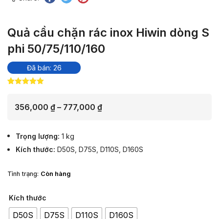
Quả cầu chặn rác inox Hiwin dòng S
phi 50/75/110/160
Đã bán: 26
5.00
2
trên 5
dựa trên
đánh giá
Khoảng
356,000
₫
–
777,000
₫
giá:
từ
Trọng lượng
1 kg
356,000 ₫
Kích thước
D50S, D75S, D110S, D160S
đến
777,000 ₫
Tình trạng:
Còn hàng
Kích thước
D50S
D75S
D110S
D160S