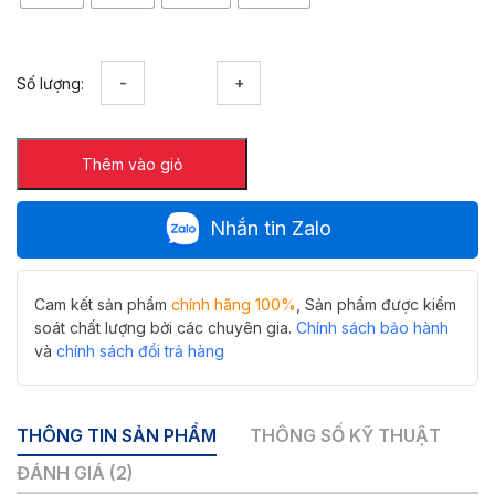
Quả
Số lượng:
cầu
chặn
rác
Thêm vào giỏ
inox
Hiwin
dòng
Nhắn tin Zalo
S
phi
50/75/110/160
số
Cam kết sản phẩm
chính hãng 100%
, Sản phẩm được kiểm
lượng
soát chất lượng bởi các chuyên gia.
Chính sách bảo hành
và
chính sách đổi trả hàng
THÔNG TIN SẢN PHẨM
THÔNG SỐ KỸ THUẬT
ĐÁNH GIÁ (2)