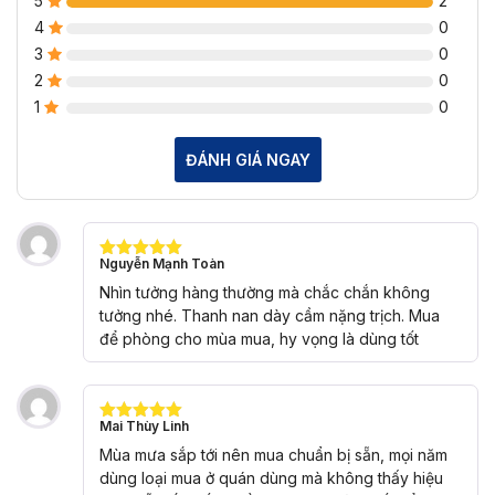
5
2
4
0
3
0
2
0
1
0
ĐÁNH GIÁ NGAY
Nguyễn Mạnh Toàn
Được xếp
hạng
5
5
Nhìn tưởng hàng thường mà chắc chắn không
sao
tưởng nhé. Thanh nan dày cầm nặng trịch. Mua
để phòng cho mùa mua, hy vọng là dùng tốt
Mai Thùy Linh
Được xếp
hạng
5
5
Mùa mưa sắp tới nên mua chuẩn bị sẵn, mọi năm
sao
dùng loại mua ở quán dùng mà không thấy hiệu