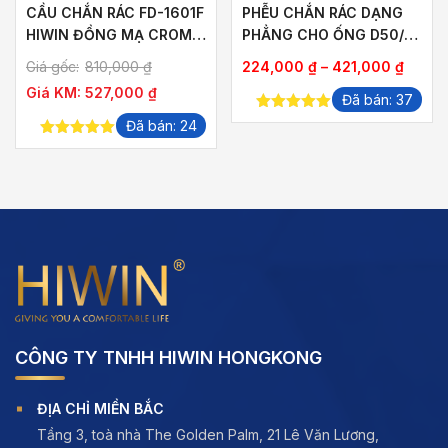
CẦU CHẮN RÁC FD-1601F
PHỄU CHẮN RÁC DẠNG
HIWIN ĐỒNG MẠ CROM
PHẲNG CHO ỐNG D50/
THOÁT NƯỚC NHANH
D63/ D75/ D83/ D110/
Khoản
Giá gốc:
810,000
₫
224,000
₫
–
421,000
₫
CHẶN RÁC HIỆU QUẢ
D160
giá:
Giá KM:
527,000
₫
Đã bán: 37
từ
5.00
out of
Đã bán: 24
224,0
5
5.00
out of
đến
5
421,0
CÔNG TY TNHH HIWIN HONGKONG
ĐỊA CHỈ MIỀN BẮC
Tầng 3, toà nhà The Golden Palm, 21 Lê Văn Lương,