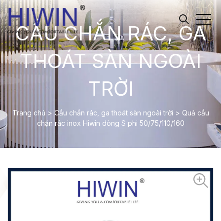
CẦU CHẮN RÁC, GA
THOÁT SÀN NGOÀI
TRỜI
Trang chủ
>
Cầu chắn rác, ga thoát sàn ngoài trời
>
Quả cầu
chặn rác inox Hiwin dòng S phi 50/75/110/160