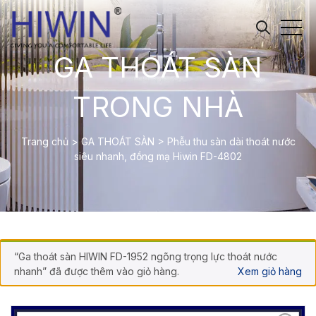
GA THOÁT SÀN
TRONG NHÀ
Trang chủ
>
GA THOÁT SÀN
>
Phễu thu sàn dài thoát nước
siêu nhanh, đồng mạ Hiwin FD-4802
“Ga thoát sàn HIWIN FD-1952 ngõng trọng lực thoát nước
nhanh” đã được thêm vào giỏ hàng.
Xem giỏ hàng