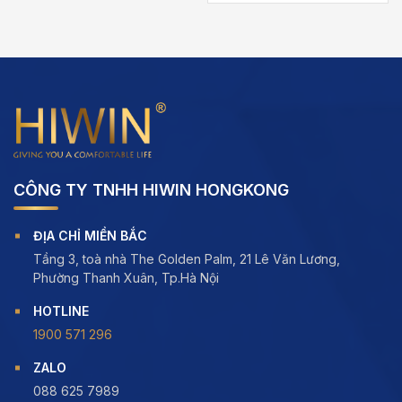
5.00
out of
5
,000 ₫
CÔNG TY TNHH HIWIN HONGKONG
ĐỊA CHỈ MIỀN BẮC
Tầng 3, toà nhà The Golden Palm, 21 Lê Văn Lương,
Phường Thanh Xuân, Tp.Hà Nội
HOTLINE
1900 571 296
ZALO
088 625 7989