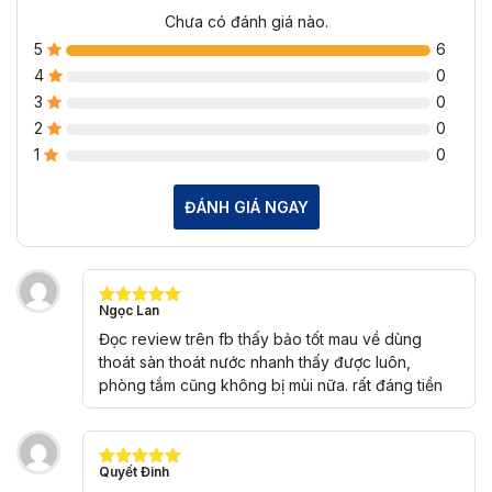
Chưa có đánh giá nào.
5
6
4
0
3
0
2
0
1
0
ĐÁNH GIÁ NGAY
Ngọc Lan
Được xếp
hạng
5
5
Đọc review trên fb thấy bảo tốt mau về dùng
sao
thoát sàn thoát nước nhanh thấy được luôn,
phòng tắm cũng không bị mùi nữa. rất đáng tiền
Quyết Đinh
Được xếp