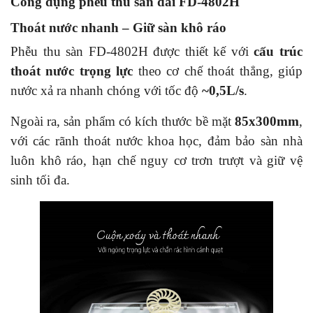
Công dụng phễu thu sàn dài FD-4802H
Thoát nước nhanh – Giữ sàn khô ráo
Phễu thu sàn FD-4802H được thiết kế với
cấu trúc
thoát nước trọng lực
theo cơ chế thoát thẳng, giúp
nước xả ra nhanh chóng với tốc độ
~0,5L/s
.
Ngoài ra, sản phẩm có kích thước bề mặt
85x300mm
,
với các rãnh thoát nước khoa học, đảm bảo sàn nhà
luôn khô ráo, hạn chế nguy cơ trơn trượt và giữ vệ
sinh tối đa.