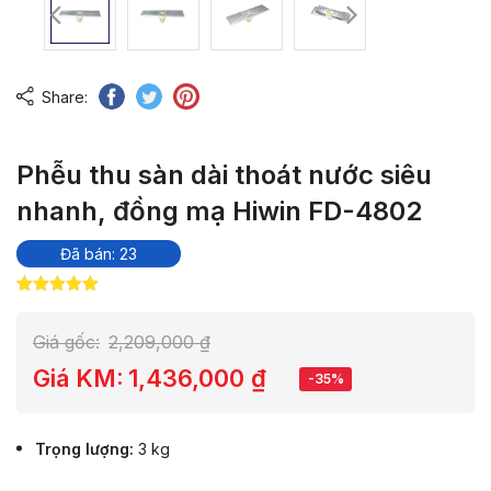
Share:
Phễu thu sàn dài thoát nước siêu
nhanh, đồng mạ Hiwin FD-4802
Đã bán: 23
5.00
6
trên 5
dựa trên
đánh giá
Giá gốc:
2,209,000
₫
Giá KM:
1,436,000
₫
-35%
Trọng lượng
3 kg