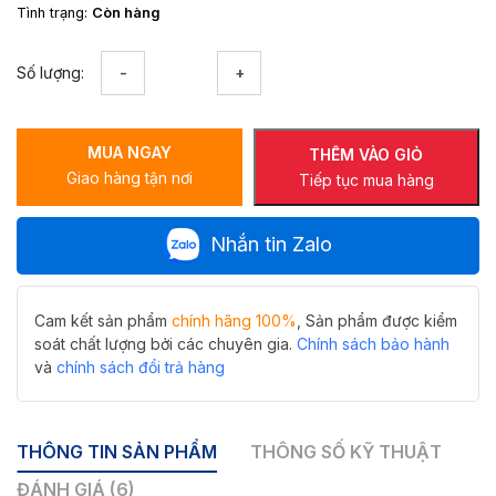
Tình trạng:
Còn hàng
Phễu
Số lượng:
thu
sàn
dài
MUA NGAY
thoát
THÊM VÀO GIỎ
Giao hàng tận nơi
nước
Tiếp tục mua hàng
siêu
nhanh,
Nhắn tin Zalo
đồng
mạ
Hiwin
FD-
Cam kết sản phẩm
chính hãng 100%
, Sản phẩm được kiểm
4802
soát chất lượng bởi các chuyên gia.
Chính sách bảo hành
số
và
chính sách đổi trả hàng
lượng
THÔNG TIN SẢN PHẨM
THÔNG SỐ KỸ THUẬT
ĐÁNH GIÁ (6)