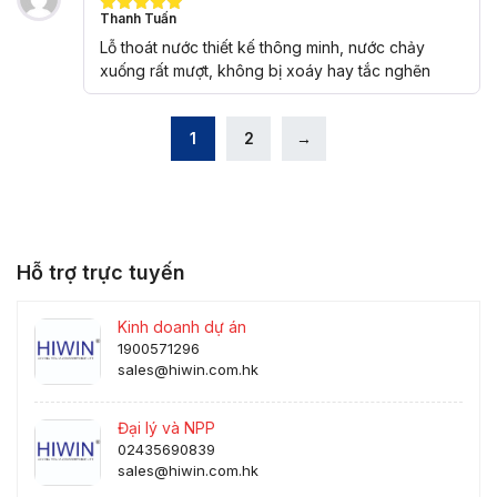
Thanh Tuấn
Được xếp
hạng
5
5
Lỗ thoát nước thiết kế thông minh, nước chảy
sao
xuống rất mượt, không bị xoáy hay tắc nghẽn
1
2
→
Hỗ trợ trực tuyến
Kinh doanh dự án
1900571296
sales@hiwin.com.hk
Đại lý và NPP
02435690839
sales@hiwin.com.hk