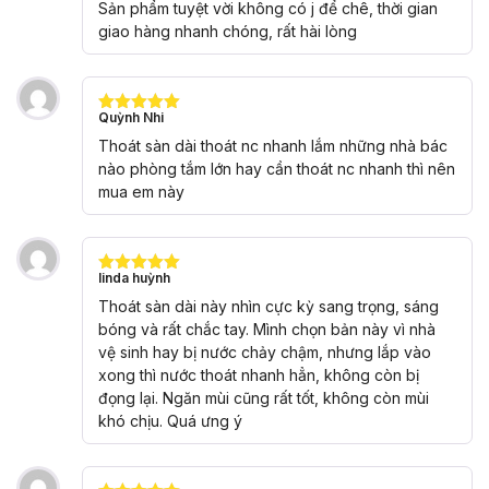
hạng
5
5
Sản phẩm tuyệt vời không có j để chê, thời gian
sao
giao hàng nhanh chóng, rất hài lòng
Quỳnh Nhi
Được xếp
hạng
5
5
Thoát sàn dài thoát nc nhanh lắm những nhà bác
sao
nào phòng tắm lớn hay cần thoát nc nhanh thì nên
mua em này
linda huỳnh
Được xếp
hạng
5
5
Thoát sàn dài này nhìn cực kỳ sang trọng, sáng
sao
bóng và rất chắc tay. Mình chọn bản này vì nhà
vệ sinh hay bị nước chảy chậm, nhưng lắp vào
xong thì nước thoát nhanh hẳn, không còn bị
đọng lại. Ngăn mùi cũng rất tốt, không còn mùi
khó chịu. Quá ưng ý