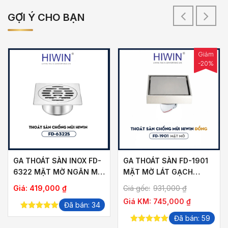
GỢI Ý CHO BẠN
Giảm
-20%
GA THOÁT SÀN INOX FD-
GA THOÁT SÀN FD-1901
6322 MẶT MỜ NGĂN MÙI
MẶT MỜ LÁT GẠCH
THOÁT NHANH
THOÁT NƯỚC NHANH
ảng
Giá:
419,000
₫
Giá gốc:
931,000
₫
Giá KM:
745,000
₫
Đã bán: 34
5.00
out of
Đã bán: 59
,000 ₫
5