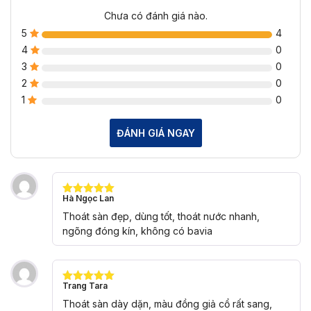
Chưa có đánh giá nào.
5
4
4
0
3
0
2
0
1
0
ĐÁNH GIÁ NGAY
Hà Ngọc Lan
Được xếp
hạng
5
5
Thoát sàn đẹp, dùng tốt, thoát nước nhanh,
sao
ngõng đóng kín, không có bavia
Trang Tara
Được xếp
hạng
5
5
Thoát sàn dày dặn, màu đồng giả cổ rất sang,
sao