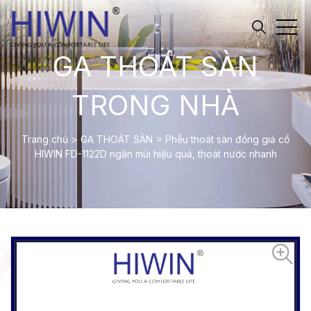
GA THOÁT SÀN
TRONG NHÀ
Trang chủ
>
GA THOÁT SÀN
>
Phễu thoát sàn đồng giả cổ
HIWIN FD-1122D ngăn mùi hiệu quả, thoát nước nhanh