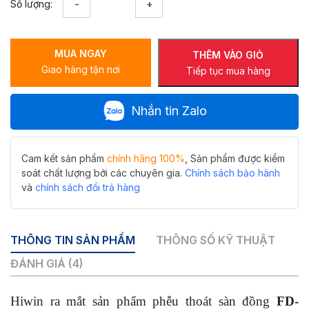
Số lượng:
thoát
sàn
đồng
MUA NGAY
giả
THÊM VÀO GIỎ
Giao hàng tận nơi
cổ
Tiếp tục mua hàng
HIWIN
FD-
Nhắn tin Zalo
1122D
ngăn
mùi
hiệu
Cam kết sản phẩm
chính hãng 100%
, Sản phẩm được kiểm
quả,
soát chất lượng bởi các chuyên gia.
Chính sách bảo hành
thoát
và
chính sách đổi trả hàng
nước
nhanh
số
THÔNG TIN SẢN PHẨM
THÔNG SỐ KỸ THUẬT
lượng
ĐÁNH GIÁ (4)
Hiwin
ra mắt sản phẩm phễu thoát sàn đồng
FD-