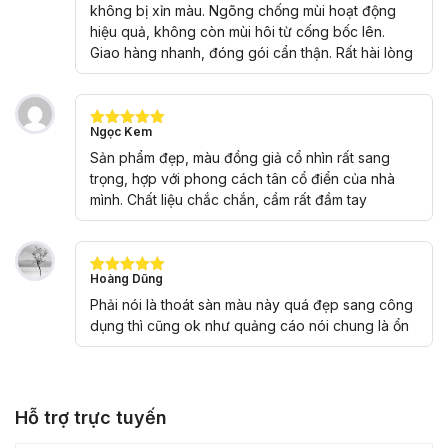
không bị xỉn màu. Ngõng chống mùi hoạt động
hiệu quả, không còn mùi hôi từ cống bốc lên.
Giao hàng nhanh, đóng gói cẩn thận. Rất hài lòng
Ngọc Kem
Được xếp
hạng
5
5
Sản phẩm đẹp, màu đồng giả cổ nhìn rất sang
sao
trọng, hợp với phong cách tân cổ điển của nhà
mình. Chất liệu chắc chắn, cầm rất đầm tay
Hoàng Dũng
Được xếp
hạng
5
5
Phải nói là thoát sàn màu này quá đẹp sang công
sao
dụng thì cũng ok như quảng cáo nói chung là ổn
Hỗ trợ trực tuyến