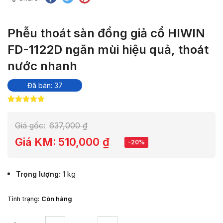
Phễu thoát sàn đồng giả cổ HIWIN
FD-1122D ngăn mùi hiệu quả, thoát
nước nhanh
Đã bán: 37
5.00
4
trên 5
dựa trên
đánh giá
Giá gốc:
637,000
₫
Giá KM:
510,000
₫
-20%
Trọng lượng
1 kg
Tình trạng:
Còn hàng
Phễu