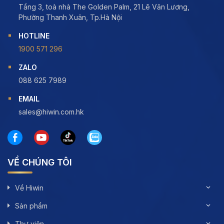
Tầng 3, toà nhà The Golden Palm, 21 Lê Văn Lương,
Phường Thanh Xuân, Tp.Hà Nội
HOTLINE
1900 571 296
ZALO
088 625 7989
EMAIL
sales@hiwin.com.hk
VỀ CHÚNG TÔI
Về Hiwin
Sản phẩm
Thư viện