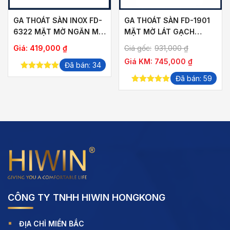
GA THOÁT SÀN INOX FD-
GA THOÁT SÀN FD-1901
6322 MẶT MỜ NGĂN MÙI
MẶT MỜ LÁT GẠCH
THOÁT NHANH
THOÁT NƯỚC NHANH
ảng
Giá:
419,000
₫
Giá gốc:
931,000
₫
Giá KM:
745,000
₫
Đã bán: 34
5.00
out of
Đã bán: 59
,000 ₫
5
5.00
out of
5
,000 ₫
CÔNG TY TNHH HIWIN HONGKONG
ĐỊA CHỈ MIỀN BẮC