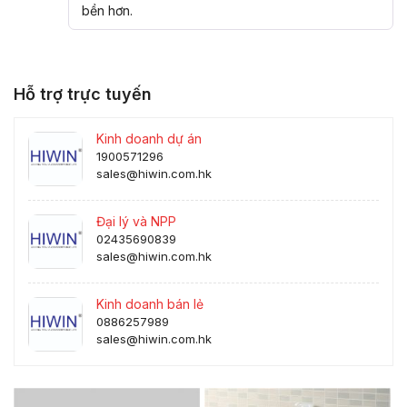
bền hơn.
Hỗ trợ trực tuyến
Kinh doanh dự án
1900571296
sales@hiwin.com.hk
Đại lý và NPP
02435690839
sales@hiwin.com.hk
Kinh doanh bán lẻ
0886257989
sales@hiwin.com.hk