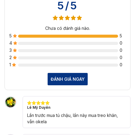
5/5
Chưa có đánh giá nào.
5
5
4
0
3
0
2
0
1
0
ĐÁNH GIÁ NGAY
Lê Mỹ Duyên
Được xếp
hạng
5
5
Lần trước mua tủ chậu, lần này mua treo khăn,
sao
vẫn okela