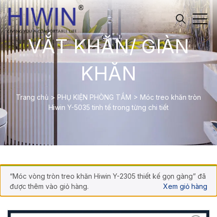
VẮT KHĂN/ GIÀN
KHĂN
Trang chủ
>
PHỤ KIỆN PHÒNG TẮM
>
Móc treo khăn tròn
Hiwin Y-5035 tinh tế trong từng chi tiết
“Móc vòng tròn treo khăn Hiwin Y-2305 thiết kế gọn gàng” đã
được thêm vào giỏ hàng.
Xem giỏ hàng