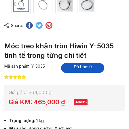
Share:
Móc treo khăn tròn Hiwin Y-5035
tinh tế trong từng chi tiết
Mã sản phẩm: Y-5035
Đã bán: 9
5.00
5
trên 5
dựa trên
đánh giá
Giá gốc:
664,000
₫
Giá KM:
465,000
₫
-NAN%
Trọng lượng
1 kg
Màu sắc
Bóng gương
,
Xước mờ