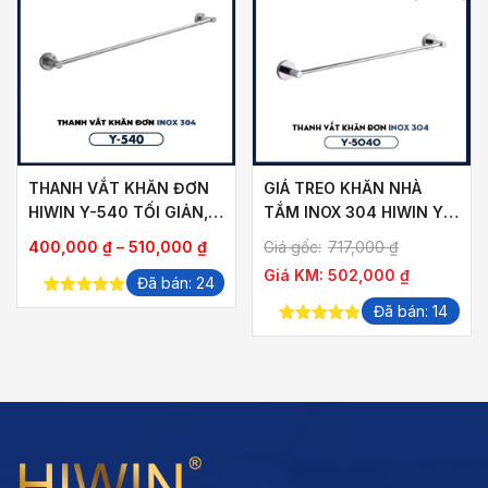
THANH VẮT KHĂN ĐƠN
GIÁ TREO KHĂN NHÀ
HIWIN Y-540 TỐI GIẢN,
TẮM INOX 304 HIWIN Y-
HIỆN ĐẠI
5040 (600X70X50MM)
Khoảng
400,000
₫
–
510,000
₫
Giá gốc:
717,000
₫
giá:
Giá KM:
502,000
₫
Đã bán: 24
từ
5.00
out of
Đã bán: 14
400,000 ₫
5
4.88
out of
đến
5
510,000 ₫