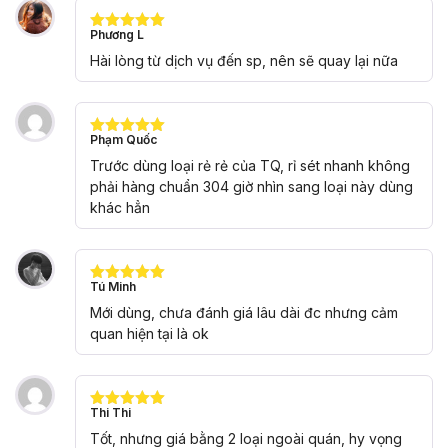
Phương L
Được xếp
hạng
5
5
Hài lòng từ dịch vụ đến sp, nên sẽ quay lại nữa
sao
Phạm Quốc
Được xếp
hạng
5
5
Trước dùng loại rẻ rẻ của TQ, rỉ sét nhanh không
sao
phải hàng chuẩn 304 giờ nhìn sang loại này dùng
khác hẳn
Tú Minh
Được xếp
hạng
5
5
Mới dùng, chưa đánh giá lâu dài đc nhưng cảm
sao
quan hiện tại là ok
Thi Thi
Được xếp
hạng
5
5
Tốt, nhưng giá bằng 2 loại ngoài quán, hy vọng
sao