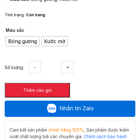
Tình trạng:
Còn hàng
Màu sắc
Bóng gương
Xước mờ
Móc
Số lượng:
treo
khăn
tròn
Thêm vào giỏ
Hiwin
Y-
5035
Nhắn tin Zalo
tinh
tế
trong
từng
Cam kết sản phẩm
chính hãng 100%
, Sản phẩm được kiểm
chi
soát chất lượng bởi các chuyên gia.
Chính sách bảo hành