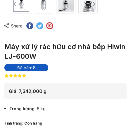
Share:
Máy xử lý rác hữu cơ nhà bếp Hiwin
LJ-600W
Đã bán: 8
5.00
2
trên 5
dựa trên
đánh giá
Giá:
7,342,000
₫
Trọng lượng
6 kg
Tình trạng:
Còn hàng