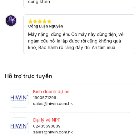
cũng khen
Công Luận Nguyễn
Được xếp
hạng
5
5
Máy nặng, dùng êm. Có máy này dùng tiện, về
sao
ngâm cứu hồi là lắp được rồi cũng không quá
khó, Bảo hành rõ ràng đầy đủ. An tâm mua
Hỗ trợ trực tuyến
Kinh doanh dự án
1900571296
sales@hiwin.com.hk
Đại lý và NPP
02435690839
sales@hiwin.com.hk