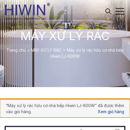
MÁY XỬ LÝ RÁC
Trang chủ
>
MÁY XỬ LÝ RÁC
>
Máy xử lý rác hữu cơ nhà bếp
Hiwin LJ-600W
“Máy xử lý rác hữu cơ nhà bếp Hiwin LJ-600W” đã được thêm
vào giỏ hàng.
Xem giỏ hàng