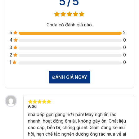
5/5
Chưa có đánh giá nào.
5
2
4
0
3
0
2
0
1
0
ĐÁNH GIÁ NGAY
A Sủi
Được xếp
hạng
5
5
nhà bếp gọn gàng hơn hẳn! Máy nghiền rác
sao
nhanh, hoạt động êm ái, không gây ồn. Chất liệu
cao cấp, bền bỉ, chống gỉ sét. Giảm đáng kể mùi
hôi, hạn chế tắc nghẽn đường ống rác mua về ai