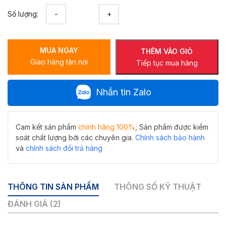
Máy
Số lượng:
xử
lý
rác
MUA NGAY
hữu
THÊM VÀO GIỎ
Giao hàng tận nơi
cơ
Tiếp tục mua hàng
nhà
bếp
Nhắn tin Zalo
Hiwin
LJ-
600W
số
Cam kết sản phẩm
chính hãng 100%
, Sản phẩm được kiểm
lượng
soát chất lượng bởi các chuyên gia.
Chính sách bảo hành
và
chính sách đổi trả hàng
THÔNG TIN SẢN PHẨM
THÔNG SỐ KỸ THUẬT
ĐÁNH GIÁ (2)