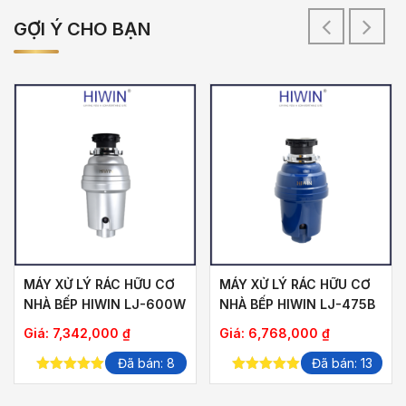
GỢI Ý CHO BẠN
MÁY XỬ LÝ RÁC HỮU CƠ
MÁY XỬ LÝ RÁC HỮU CƠ
NHÀ BẾP HIWIN LJ-600W
NHÀ BẾP HIWIN LJ-475B
Giá:
7,342,000
₫
Giá:
6,768,000
₫
Đã bán: 8
Đã bán: 13
5.00
out of
5.00
out of
5
5