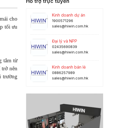
Hỗ trợ trực tuyến
Kinh doanh dự án
 mái cho
1900571296
p tối ưu
sales@hiwin.com.hk
Đại lý và NPP
02435690839
sales@hiwin.com.hk
g tắm từ
Kinh doanh bán lẻ
 trở nên
0886257989
i trường
sales@hiwin.com.hk