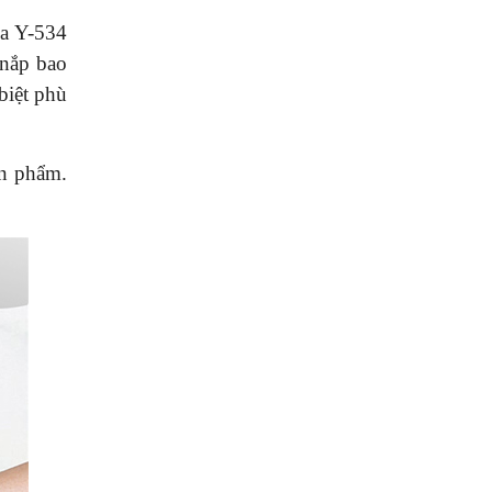
ủa Y-534
 nắp bao
biệt phù
ản phẩm.