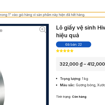
rong 1" vào giỏ hàng vì sản phẩm này hiện đã hết hàng.
Lô giấy vệ sinh H
hiệu quả
Đã bán: 22
5.00
8
trên 5
dựa trên
đánh giá
322,000
₫
–
412,00
Trọng lượng
1 kg
Màu sắc
Gương bóng
,
Xướ
Tình trạng:
Còn hàng