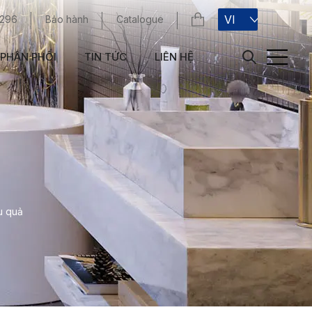
VI
 296
Bảo hành
Catalogue
PHÂN PHỐI
TIN TỨC
LIÊN HỆ
u quả