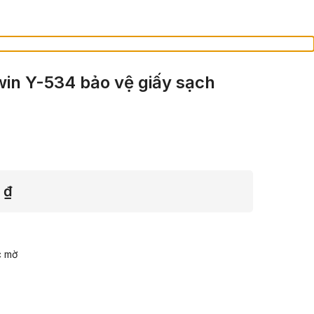
iwin Y-534 bảo vệ giấy sạch
Khoảng
0
₫
giá:
từ
322,000 ₫
c mờ
đến
412,000 ₫