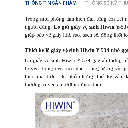
THÔNG TIN SẢN PHẨM
THÔNG SỐ KỸ TH
Trong mỗi phòng tắm hiện đại, từng chi tiết 
người dùng.
Lô giữ giấy vệ sinh Hiwin Y-53
giúp bảo vệ giấy khô ráo, sạch sẽ, đồng thời t
Thiết kế lô giấy vệ sinh Hiwin Y-534 nhỏ gọ
Lô giấy vệ sinh Hiwin Y-534 gây ấn tượng bở
truyền thống đến hiện đại. Trọng lượng sản phẩ
linh hoạt hơn. Dù nhỏ nhưng thiết kế vẫn 
thường xuyên ẩm ướt như nhà tắm.