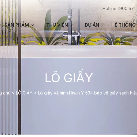
Hotline 1900 571
SẢN PHẨM
THƯ VIỆN
DỰ ÁN
HỆ THỐNG 
LÔ GIẤY
g chủ
>
LÔ GIẤY
>
Lô giấy vệ sinh Hiwin Y-534 bảo vệ giấy sạch hiệ