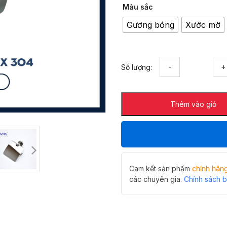
Màu sắc
Gương bóng
Xước mờ
Lô
Số lượng:
giấy
vệ
sinh
Thêm vào giỏ
Hiwin
Y-
534
bảo
vệ
giấy
sạch
Cam kết sản phẩm
chính hãn
hiệu
các chuyên gia.
Chính sách 
quả
số
lượng