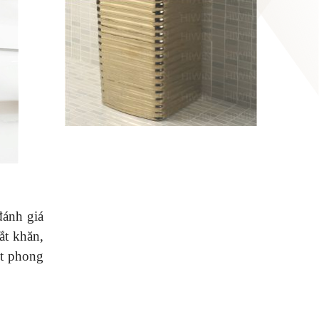
đánh giá
ắt khăn,
ột phong