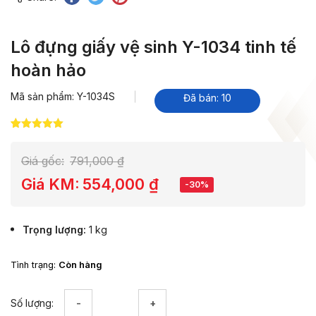
Lô đựng giấy vệ sinh Y-1034 tinh tế
hoàn hảo
Mã sản phẩm: Y-1034S
Đã bán: 10
5.00
6
trên 5
dựa trên
đánh giá
Giá gốc:
791,000
₫
Giá KM:
554,000
₫
-30%
Trọng lượng
1 kg
Tình trạng:
Còn hàng
Lô
Số lượng:
đựng