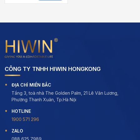
0
đến
out
412,0
of
5
CÔNG TY TNHH HIWIN HONGKONG
ĐỊA CHỈ MIỀN BẮC
Tầng 3, toà nhà The Golden Palm, 21 Lê Văn Lương,
Phường Thanh Xuân, Tp.Hà Nội
HOTLINE
1900 571 296
ZALO
088 625 7989