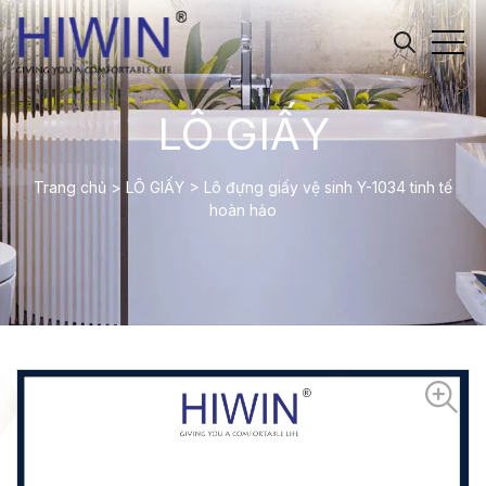
LÔ GIẤY
Trang chủ
>
LÔ GIẤY
>
Lô đựng giấy vệ sinh Y-1034 tinh tế
hoàn hảo