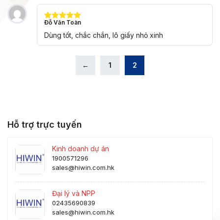
Đỗ Văn Toàn
Được xếp
hạng
5
5
Dùng tốt, chắc chắn, lô giấy nhỏ xinh
sao
←
1
2
Hỗ trợ trực tuyến
Kinh doanh dự án
1900571296
sales@hiwin.com.hk
Đại lý và NPP
02435690839
sales@hiwin.com.hk