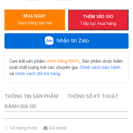
giấy
vệ
MUA NGAY
sinh
THÊM VÀO GIỎ
Giao hàng tận nơi
Y-
Tiếp tục mua hàng
1034
tinh
Nhắn tin Zalo
tế
hoàn
hảo
số
Cam kết sản phẩm
chính hãng 100%
, Sản phẩm được kiểm
lượng
soát chất lượng bởi các chuyên gia.
Chính sách bảo hành
và
chính sách đổi trả hàng
THÔNG TIN SẢN PHẨM
THÔNG SỐ KỸ THUẬT
ĐÁNH GIÁ (6)
Về trang trước
Gửi email