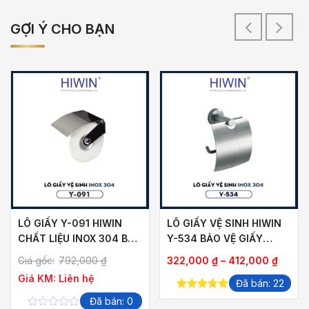
GỢI Ý CHO BẠN
LÔ GIẤY Y-091 HIWIN
LÔ GIẤY VỆ SINH HIWIN
CHẤT LIỆU INOX 304 BỀN
Y-534 BẢO VỆ GIẤY
BỈ
SẠCH HIỆU QUẢ
Khoản
Giá gốc:
792,000
₫
322,000
₫
–
412,000
₫
giá:
Giá KM:
Liên hệ
Đã bán: 22
từ
5.00
out of
Đã bán: 0
322,0
5