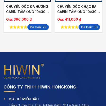
CHUYỂN GÓC ĐA HƯỚNG
CHUYỂN GÓC CHẠC BA
CABIN TẮM ỐNG 10×30
CABIN TẮM ỐNG 10×30
HIWIN SB-616H
HIWIN SB-619F
Giá:
396,000
₫
Giá:
411,000
₫
Đã bán: 29
Đã bán: 30
5.00
out of
5.00
out of
5
5
CÔNG TY TNHH HIWIN HONGKONG
ĐỊA CHỈ MIỀN BẮC
Tầng 3, toà nhà The Golden Palm, 21 Lê Văn Lương,