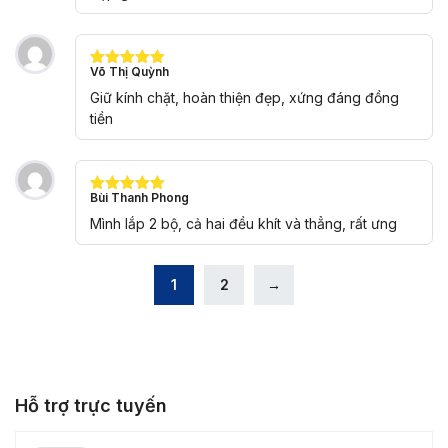
sao
Võ Thị Quỳnh
Được xếp
hạng
5
5
Giữ kính chặt, hoàn thiện đẹp, xứng đáng đồng
sao
tiền
Bùi Thanh Phong
Được xếp
hạng
5
5
Mình lắp 2 bộ, cả hai đều khít và thẳng, rất ưng
sao
1
2
→
Hỗ trợ trực tuyến