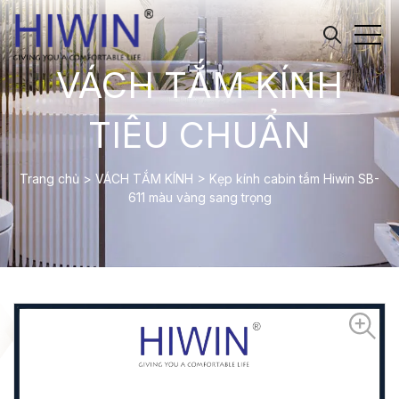
VÁCH TẮM KÍNH
TIÊU CHUẨN
Trang chủ
>
VÁCH TẮM KÍNH
>
Kẹp kính cabin tắm Hiwin SB-
611 màu vàng sang trọng