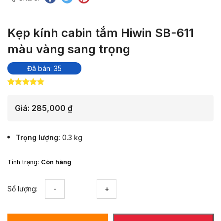
Kẹp kính cabin tắm Hiwin SB-611
màu vàng sang trọng
Đã bán: 35
5.00
9
trên 5
dựa trên
đánh giá
Giá:
285,000
₫
Trọng lượng
0.3 kg
Tình trạng:
Còn hàng
Kẹp
Số lượng:
kính
cabin
tắm