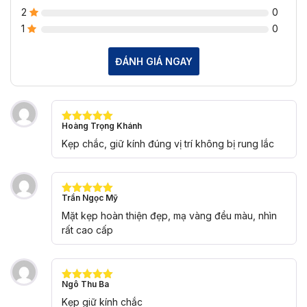
2
0
1
0
ĐÁNH GIÁ NGAY
Hoàng Trọng Khánh
Được xếp
hạng
5
5
Kẹp chắc, giữ kính đúng vị trí không bị rung lắc
sao
Trần Ngọc Mỹ
Được xếp
hạng
5
5
Mặt kẹp hoàn thiện đẹp, mạ vàng đều màu, nhìn
sao
rất cao cấp
Ngô Thu Ba
Được xếp
hạng
5
5
Kẹp giữ kính chắc