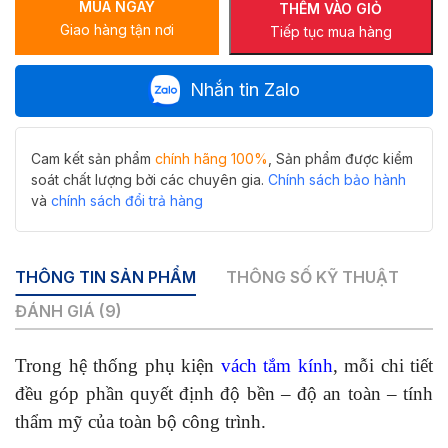
MUA NGAY
Hiwin
THÊM VÀO GIỎ
Giao hàng tận nơi
SB-
Tiếp tục mua hàng
611
màu
Nhắn tin Zalo
vàng
sang
trọng
số
Cam kết sản phẩm
chính hãng 100%
, Sản phẩm được kiểm
lượng
soát chất lượng bởi các chuyên gia.
Chính sách bảo hành
và
chính sách đổi trả hàng
THÔNG TIN SẢN PHẨM
THÔNG SỐ KỸ THUẬT
ĐÁNH GIÁ (9)
Trong hệ thống phụ kiện
vách tắm kính
, mỗi chi tiết
đều góp phần quyết định độ bền – độ an toàn – tính
thẩm mỹ của toàn bộ công trình.