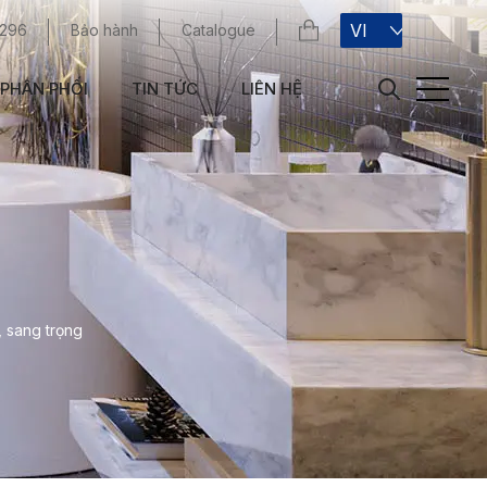
VI
 296
Bảo hành
Catalogue
PHÂN PHỐI
TIN TỨC
LIÊN HỆ
, sang trọng