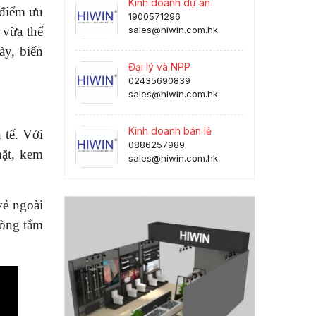
Kinh doanh dự án
 điểm ưu
1900571296
 vừa thể
sales@hiwin.com.hk
y, biến
Đại lý và NPP
02435690839
sales@hiwin.com.hk
Kinh doanh bán lẻ
 tế. Với
0886257989
mặt, kem
sales@hiwin.com.hk
vẻ ngoài
hòng tắm