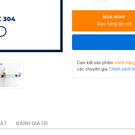
nhà
tắm
MUA NGAY
Hiwin
Giao hàng tận nơi
Y-
541AB
màu
đen
tinh
tế,
sang
Cam kết sản phẩm
chính hãn
trọng
các chuyên gia.
Chính sách 
số
lượng
UẬT
ĐÁNH GIÁ (5)