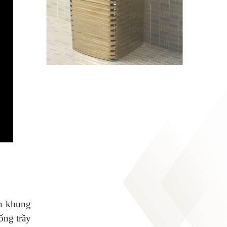
ần khung
ống trầy