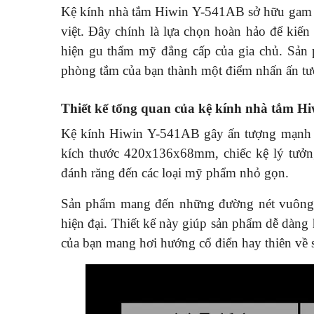
Kệ kính nhà tắm Hiwin Y-541AB sở hữu gam m
việt. Đây chính là lựa chọn hoàn hảo để kiế
hiện gu thẩm mỹ đẳng cấp của gia chủ. Sả
phòng tắm của bạn thành một điểm nhấn ấn tượ
Thiết kế tổng quan của kệ kính nhà tắm 
Kệ kính Hiwin Y-541AB gây ấn tượng mạnh mẽ
kích thước 420x136x68mm, chiếc kệ lý tưởng
đánh răng đến các loại mỹ phẩm nhỏ gọn.
Sản phẩm mang đến những đường nét vuông v
hiện đại. Thiết kế này giúp sản phẩm dễ dàng
của bạn mang hơi hướng cổ điển hay thiên về s