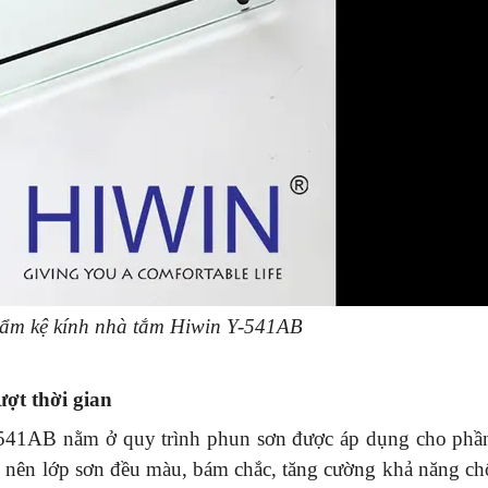
hẩm kệ kính nhà tắm Hiwin Y-541AB
ượt thời gian
-541AB nằm ở quy trình phun sơn được áp dụng cho ph
ạo nên lớp sơn đều màu, bám chắc, tăng cường khả năng ch