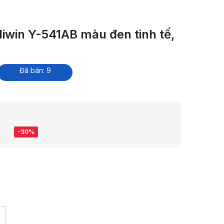
iwin Y-541AB màu đen tinh tế,
Đã bán: 9
-30%