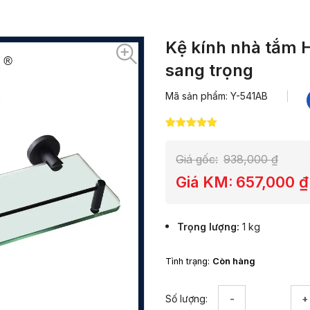
Kệ kính nhà tắm H
sang trọng
Mã sản phẩm: Y-541AB
5.00
5
trên 5
dựa trên
đánh giá
Giá gốc:
938,000
₫
Giá KM:
657,000
₫
Trọng lượng
1 kg
Tình trạng:
Còn hàng
Kệ
Số lượng:
kính