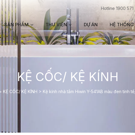
Hotline 1900 571
SẢN PHẨM
THƯ VIỆN
DỰ ÁN
HỆ THỐNG 
KỆ CỐC/ KỆ KÍNH
>
KỆ CỐC/ KỆ KÍNH
>
Kệ kính nhà tắm Hiwin Y-541AB màu đen tinh tế