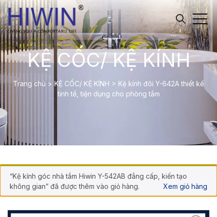
KỆ CỐC/ KỆ KÍNH
Trang chủ
>
KỆ CỐC/ KỆ KÍNH
>
Kệ kính đôi Y-642A thiết kế
tinh tế, tiện dụng cho phòng tắm
“Kệ kính góc nhà tắm Hiwin Y-542AB đẳng cấp, kiến tạo
không gian” đã được thêm vào giỏ hàng.
Xem giỏ hàng