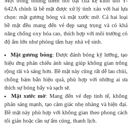
Một trong những điểm nổi bật của kệ kính đôi Y-
642A chính là bề mặt được xử lý tinh xảo với hai lựa
chọn: mặt gương bóng và mặt xước mờ. Cả hai loại
bề mặt đều mang đến vẻ đẹp sang trọng và có khả
năng chống oxy hóa cao, thích hợp với môi trường có
độ ẩm lớn như phòng tắm hay nhà vệ sinh.
Mặt gương bóng
: Được đánh bóng kỹ lưỡng, tạo
hiệu ứng phản chiếu ánh sáng giúp không gian trông
rộng rãi và sáng hơn. Bề mặt này cũng rất dễ lau chùi,
chống bám bẩn hiệu quả, phù hợp với những ai ưa
thích sự bóng bẩy và sạch sẽ.
Mặt xước mờ
: Mang đến vẻ đẹp tinh tế, không
phản sáng mạnh, tạo cảm giác nhẹ nhàng và hiện đại.
Bề mặt này phù hợp với không gian theo phong cách
tối giản hoặc cần sự ấm cúng, thanh lịch.