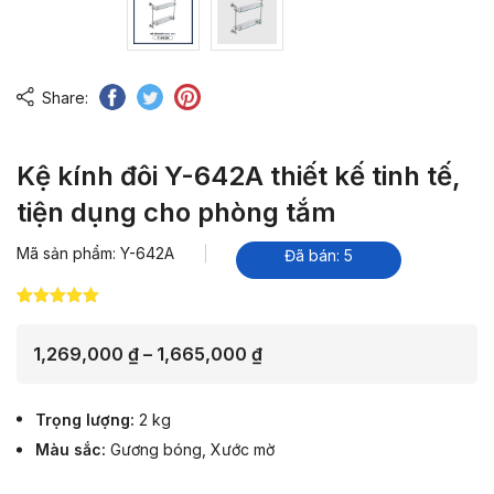
Share:
Kệ kính đôi Y-642A thiết kế tinh tế,
tiện dụng cho phòng tắm
Mã sản phẩm: Y-642A
Đã bán: 5
5.00
3
trên 5
dựa trên
đánh giá
Khoảng
1,269,000
₫
–
1,665,000
₫
giá:
từ
Trọng lượng
2 kg
1,269,000 ₫
Màu sắc
Gương bóng
,
Xước mờ
đến
1,665,000 ₫