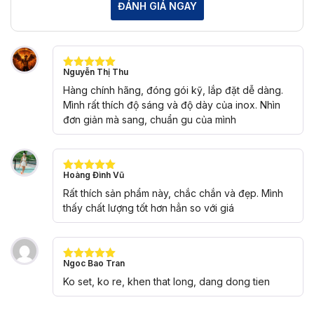
ĐÁNH GIÁ NGAY
Nguyễn Thị Thu
Được xếp
hạng
5
5
Hàng chính hãng, đóng gói kỹ, lắp đặt dễ dàng.
sao
Mình rất thích độ sáng và độ dày của inox. Nhìn
đơn giản mà sang, chuẩn gu của mình
Hoàng Đình Vũ
Được xếp
hạng
5
5
Rất thích sản phẩm này, chắc chắn và đẹp. Mình
sao
thấy chất lượng tốt hơn hẳn so với giá
Ngoc Bao Tran
Được xếp
hạng
5
5
Ko set, ko re, khen that long, dang dong tien
sao