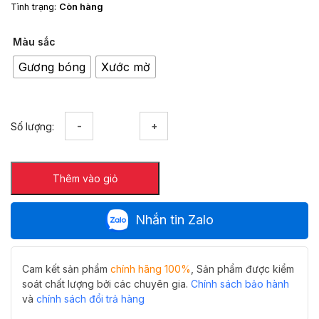
Tình trạng:
Còn hàng
Màu sắc
Gương bóng
Xước mờ
Kệ
Số lượng:
kính
đôi
Y-
Thêm vào giỏ
642A
thiết
kế
Nhắn tin Zalo
tinh
tế,
tiện
dụng
Cam kết sản phẩm
chính hãng 100%
, Sản phẩm được kiểm
cho
soát chất lượng bởi các chuyên gia.
Chính sách bảo hành
phòng
và
chính sách đổi trả hàng
tắm