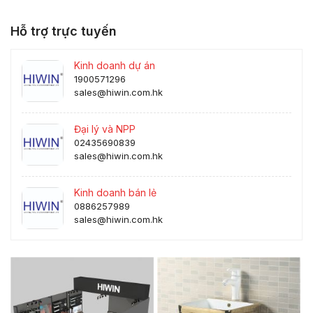
Hỗ trợ trực tuyến
Kinh doanh dự án
1900571296
sales@hiwin.com.hk
Đại lý và NPP
02435690839
sales@hiwin.com.hk
Kinh doanh bán lẻ
0886257989
sales@hiwin.com.hk