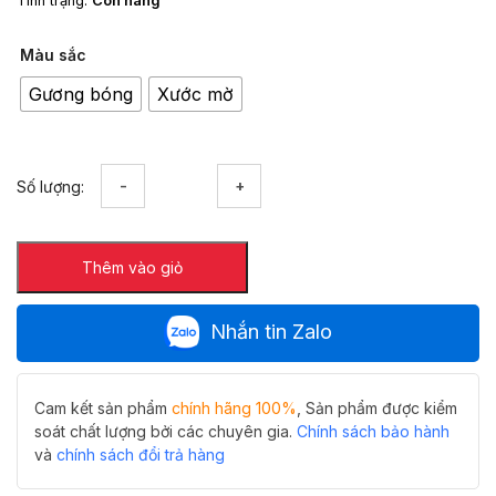
Tình trạng:
Còn hàng
Màu sắc
Gương bóng
Xước mờ
Kệ
Số lượng:
đựng
cốc
đơn
Thêm vào giỏ
Y-
531
-
Nhắn tin Zalo
Tối
giản,
bền
đẹp
Cam kết sản phẩm
chính hãng 100%
, Sản phẩm được kiểm
số
soát chất lượng bởi các chuyên gia.
Chính sách bảo hành
lượng
và
chính sách đổi trả hàng