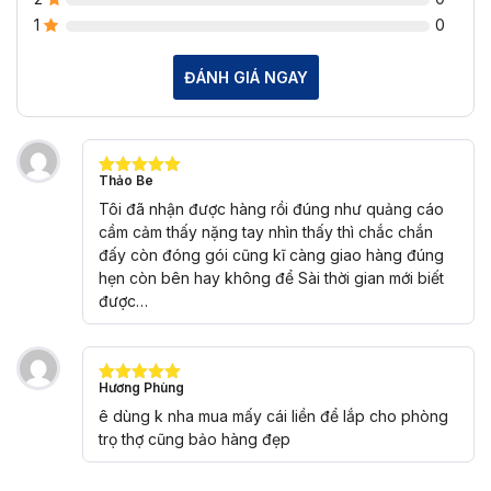
1
0
ĐÁNH GIÁ NGAY
Thảo Be
Được xếp
hạng
5
5
Tôi đã nhận được hàng rồi đúng như quảng cáo
sao
cầm cảm thấy nặng tay nhìn thấy thì chắc chắn
đấy còn đóng gói cũng kĩ càng giao hàng đúng
hẹn còn bên hay không để Sài thời gian mới biết
được…
Hương Phùng
Được xếp
hạng
5
5
ê dùng k nha mua mấy cái liền để lắp cho phòng
sao
trọ thợ cũng bảo hàng đẹp