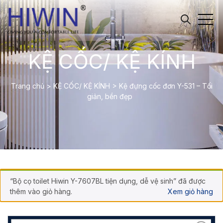
KỆ CỐC/ KỆ KÍNH
Trang chủ
>
KỆ CỐC/ KỆ KÍNH
>
Kệ đựng cốc đơn Y-531 – Tối
giản, bền đẹp
“Bộ cọ toilet Hiwin Y-7607BL tiện dụng, dễ vệ sinh” đã được
thêm vào giỏ hàng.
Xem giỏ hàng