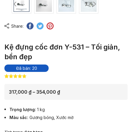
Share:
Kệ đựng cốc đơn Y-531 – Tối giản,
bền đẹp
Đã bán: 20
5.00
2
trên 5
dựa trên
đánh giá
Khoảng
317,000
₫
–
354,000
₫
giá:
từ
Trọng lượng
1 kg
317,000 ₫
Màu sắc
Gương bóng
,
Xước mờ
đến
354,000 ₫