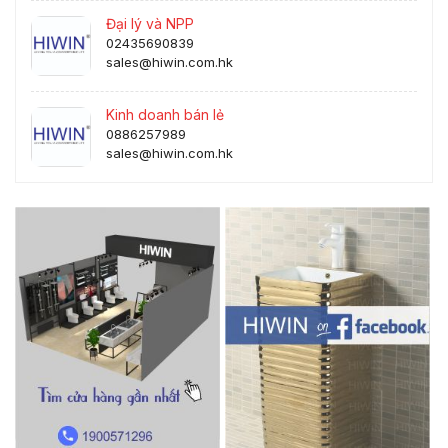
Đại lý và NPP
02435690839
sales@hiwin.com.hk
Kinh doanh bán lẻ
0886257989
sales@hiwin.com.hk