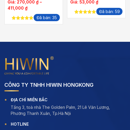
Giá:
270,000
₫
–
Giá:
53,000
₫
Khoảng
411,000
₫
Đã bán: 59
giá:
Đã bán: 35
5.00
out of
từ
5
5.00
out of
270,000 ₫
5
đến
411,000 ₫
CÔNG TY TNHH HIWIN HONGKONG
ĐỊA CHỈ MIỀN BẮC
Tầng 3, toà nhà The Golden Palm, 21 Lê Văn Lương,
Phường Thanh Xuân, Tp.Hà Nội
HOTLINE