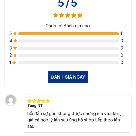
5/5
Chưa có đánh giá nào.
5
11
4
0
3
0
2
0
1
0
ĐÁNH GIÁ NGAY
Tung NT
Được xếp
hạng
5
5
hồi đầu sợ gắn không được nhưng mà vừa khít,
sao
giá cả hợp lý lần sau ủng hộ shop tiếp theo lần
sau