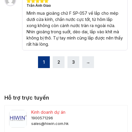
Trần Ánh Giao
Được xếp
hạng
5
5
Mình mua gioăng chữ F SP-057 về lắp cho mép
sao
dưới cửa kính, chắn nước cực tốt, từ hôm lắp
xong không còn cảnh nước tràn ra ngoài nữa.
Nhìn gioăng trong suốt, dẻo dai, lắp vào khít mà
không bị thô. Tự tay mình cũng lắp được nên thấy
rất hài lòng.
1
2
3
→
Hỗ trợ trực tuyến
Kinh doanh dự án
1900571296
sales@hiwin.com.hk