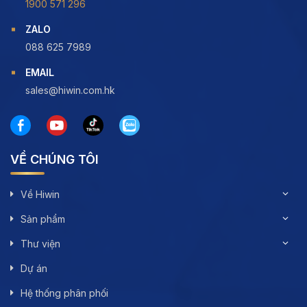
1900 571 296
ZALO
088 625 7989
EMAIL
sales@hiwin.com.hk
VỀ CHÚNG TÔI
Về Hiwin
Sản phẩm
Thư viện
Dự án
Hệ thống phân phối