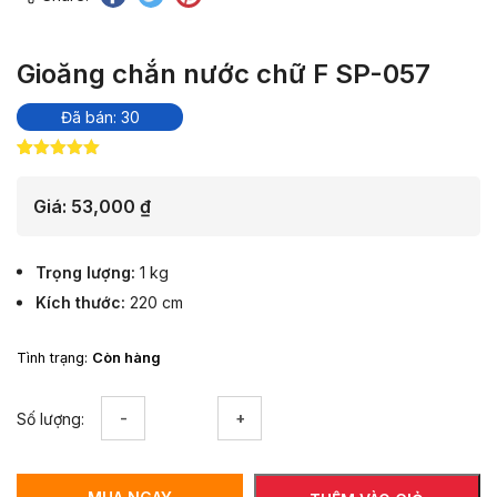
Gioăng chắn nước chữ F SP-057
Đã bán: 30
5.00
11
trên 5
dựa trên
đánh giá
Giá:
53,000
₫
Trọng lượng
1 kg
Kích thước
220 cm
Tình trạng:
Còn hàng
Gioăng
Số lượng:
chắn
nước
chữ