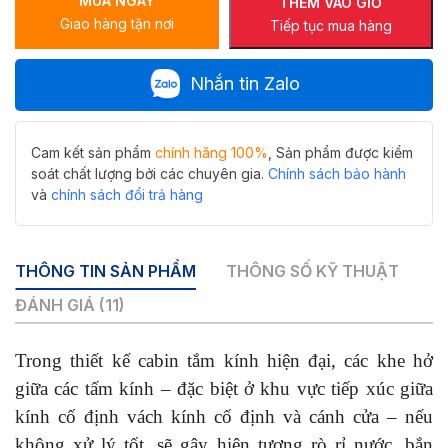
MUA NGAY
F
THÊM VÀO GIỎ
Giao hàng tận nơi
SP-
Tiếp tục mua hàng
057
số
Nhắn tin Zalo
lượng
Cam kết sản phẩm
chính hãng 100%
, Sản phẩm được kiểm
soát chất lượng bởi các chuyên gia.
Chính sách bảo hành
và
chính sách đổi trả hàng
THÔNG TIN SẢN PHẨM
THÔNG SỐ KỸ THUẬT
ĐÁNH GIÁ (11)
Trong thiết kế cabin tắm kính hiện đại, các khe hở
giữa các tấm kính – đặc biệt ở khu vực tiếp xúc giữa
kính cố định vách kính cố định và cánh cửa – nếu
không xử lý tốt, sẽ gây hiện tượng rò rỉ nước, bắn