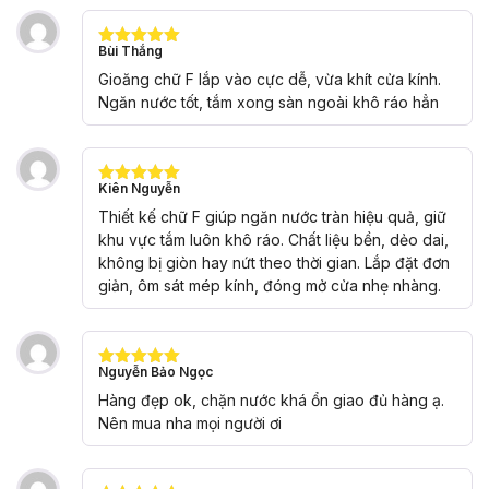
Bùi Thắng
Được xếp
hạng
5
5
Gioăng chữ F lắp vào cực dễ, vừa khít cửa kính.
sao
Ngăn nước tốt, tắm xong sàn ngoài khô ráo hẳn
Kiên Nguyễn
Được xếp
hạng
5
5
Thiết kế chữ F giúp ngăn nước tràn hiệu quả, giữ
sao
khu vực tắm luôn khô ráo. Chất liệu bền, dẻo dai,
không bị giòn hay nứt theo thời gian. Lắp đặt đơn
giản, ôm sát mép kính, đóng mở cửa nhẹ nhàng.
Nguyễn Bảo Ngọc
Được xếp
hạng
5
5
Hàng đẹp ok, chặn nước khá ổn giao đủ hàng ạ.
sao
Nên mua nha mọi người ơi