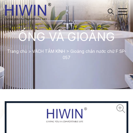
ỐNG VÀ GIOĂNG
Trang chủ
>
VÁCH TẮM KÍNH
>
Gioăng chắn nước chữ F SP-
057