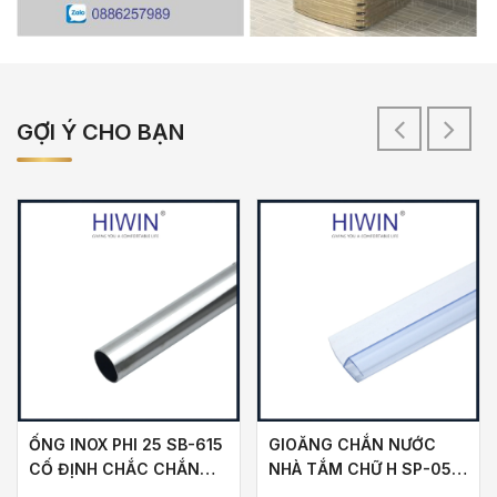
GỢI Ý CHO BẠN
ỐNG INOX PHI 25 SB-615
GIOĂNG CHẮN NƯỚC
CỐ ĐỊNH CHẮC CHẮN
NHÀ TẮM CHỮ H SP-053
VÁCH TẮM KÍNH
HIWIN