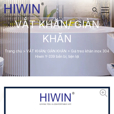
VẮT KHĂN/ GIÀN
KHĂN
Trang chủ
>
VẮT KHĂN/ GIÀN KHĂN
>
Giá treo khăn inox 304
Hiwin Y-339 bền bỉ, tiện lợi