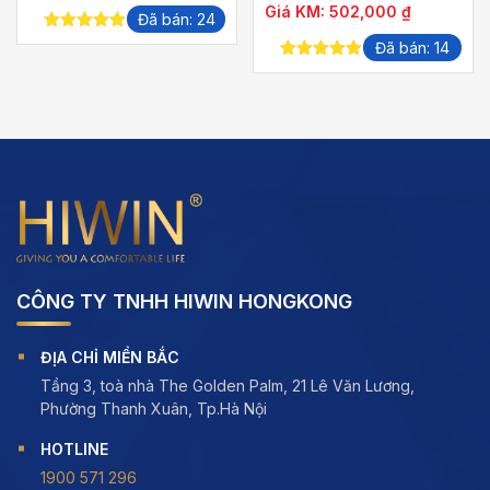
giá:
Giá KM:
502,000
₫
Đã bán: 24
từ
5.00
out of
Đã bán: 14
400,000 ₫
5
4.88
out of
đến
5
510,000 ₫
CÔNG TY TNHH HIWIN HONGKONG
ĐỊA CHỈ MIỀN BẮC
Tầng 3, toà nhà The Golden Palm, 21 Lê Văn Lương,
Phường Thanh Xuân, Tp.Hà Nội
HOTLINE
1900 571 296