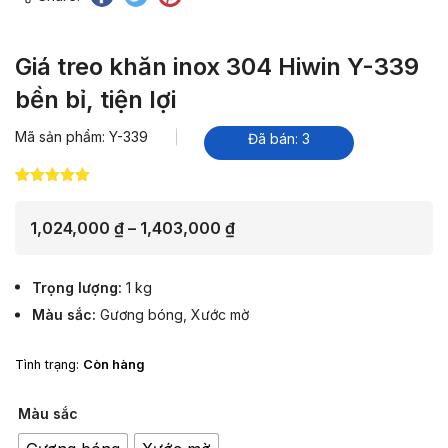
Giá treo khăn inox 304 Hiwin Y-339
bền bỉ, tiện lợi
Mã sản phẩm: Y-339
Đã bán: 3
5.00
1
trên 5
dựa trên
đánh giá
Khoảng
1,024,000
₫
–
1,403,000
₫
giá:
từ
Trọng lượng
1 kg
1,024,000 ₫
Màu sắc
Gương bóng
,
Xước mờ
đến
1,403,000 ₫
Tình trạng:
Còn hàng
Màu sắc