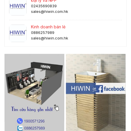
Đại lý và NPP
02435690839
sales@hiwin.com.hk
Kinh doanh bán lẻ
0886257989
sales@hiwin.com.hk