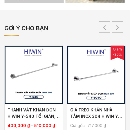
GỢI Ý CHO BẠN
Giảm
-30%
THANH VẮT KHĂN ĐƠN
GIÁ TREO KHĂN NHÀ
HIWIN Y-540 TỐI GIẢN,
TẮM INOX 304 HIWIN Y-
HIỆN ĐẠI
5040 (600X70X50MM)
Khoảng
400,000
₫
–
510,000
₫
Giá gốc:
717,000
₫