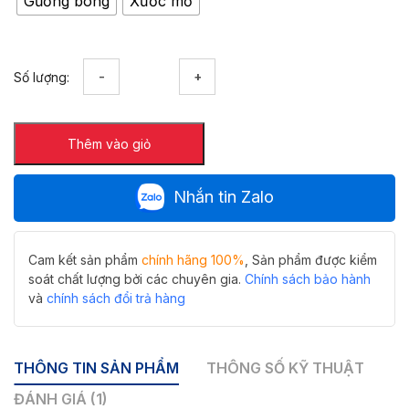
Gương bóng
Xước mờ
Giá
Số lượng:
treo
khăn
inox
Thêm vào giỏ
304
Hiwin
Y-
Nhắn tin Zalo
339
bền
bỉ,
tiện
Cam kết sản phẩm
chính hãng 100%
, Sản phẩm được kiểm
lợi
soát chất lượng bởi các chuyên gia.
Chính sách bảo hành
số
và
chính sách đổi trả hàng
lượng
THÔNG TIN SẢN PHẨM
THÔNG SỐ KỸ THUẬT
ĐÁNH GIÁ (1)