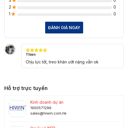
3
0
2
0
1
0
ĐÁNH GIÁ NGAY
Thien
Được xếp
hạng
5
5
Chịu lực tốt, treo khăn ướt nặng vẫn ok
sao
Hỗ trợ trực tuyến
Kinh doanh dự án
1900571296
sales@hiwin.com.hk