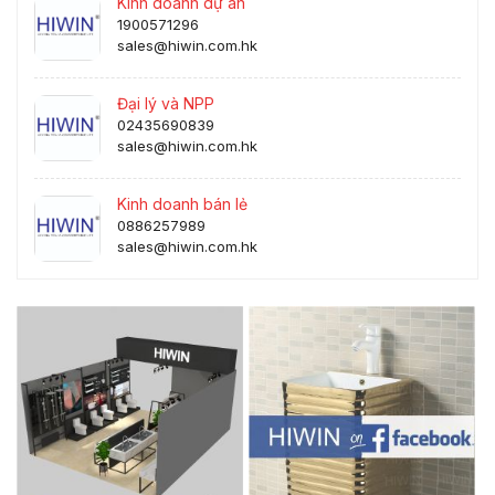
Kinh doanh dự án
1900571296
sales@hiwin.com.hk
Đại lý và NPP
02435690839
sales@hiwin.com.hk
Kinh doanh bán lẻ
0886257989
sales@hiwin.com.hk