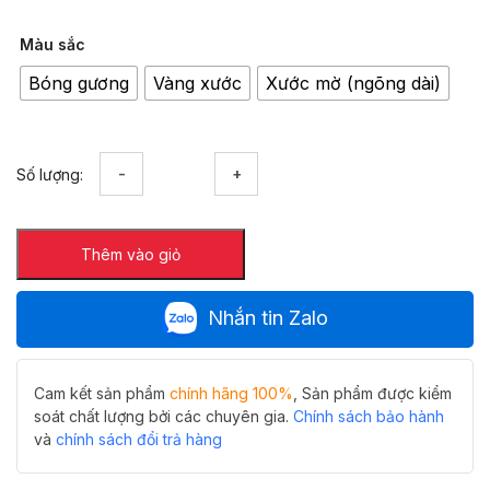
Màu sắc
Bóng gương
Vàng xước
Xước mờ (ngõng dài)
Ga
Số lượng:
thoát
sàn
lát
Thêm vào giỏ
gạch
FD-
1902A
Nhắn tin Zalo
ngăn
mùi
hôi
chống
Cam kết sản phẩm
chính hãng 100%
, Sản phẩm được kiểm
côn
soát chất lượng bởi các chuyên gia.
Chính sách bảo hành
trùng
và
chính sách đổi trả hàng
số
lượng