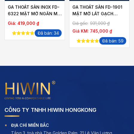
GA THOÁT SÀN INOX FD-
GA THOÁT SÀN FD-1901
6322 MẶT MỜ NGĂN MÙI
MẶT MỜ LÁT GẠCH
THOÁT NHANH
THOÁT NƯỚC NHANH
ảng
Giá:
419,000
₫
Giá gốc:
931,000
₫
Giá KM:
745,000
₫
Đã bán: 34
5.00
out of
Đã bán: 59
,000 ₫
5
5.00
out of
5
,000 ₫
CÔNG TY TNHH HIWIN HONGKONG
ĐỊA CHỈ MIỀN BẮC
Tầng 3, toà nhà The Golden Palm, 21 Lê Văn Lương,