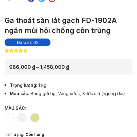
Ga thoát sàn lát gạch FD-1902A
ngăn mùi hôi chống côn trùng
Đã bán: 62
5.00
15
trên 5
dựa trên
đánh giá
Khoảng
986,000
₫
–
1,458,000
₫
giá:
từ
Trọng lượng
1 kg
986,000 ₫
Màu sắc
Bóng gương, Vàng xước, Xước mờ (ngõng dài)
đến
1,458,000 ₫
MÀU SẮC:
Tình trạng:
Còn hàng