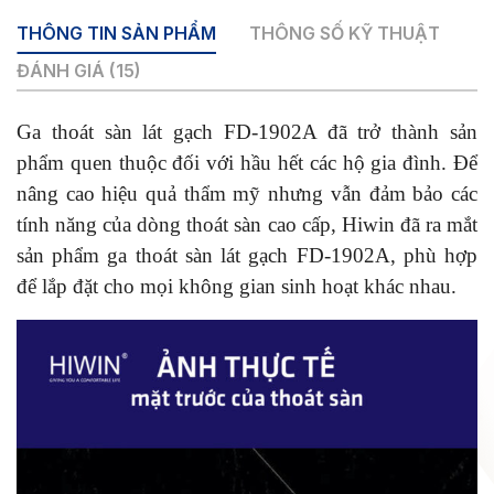
THÔNG TIN SẢN PHẨM
THÔNG SỐ KỸ THUẬT
ĐÁNH GIÁ (15)
Ga thoát sàn lát gạch FD-1902A đã trở thành sản
phẩm quen thuộc đối với hầu hết các hộ gia đình. Để
nâng cao hiệu quả thẩm mỹ nhưng vẫn đảm bảo các
tính năng của dòng thoát sàn cao cấp, Hiwin đã ra mắt
sản phẩm ga thoát sàn lát gạch FD-1902A, phù hợp
để lắp đặt cho mọi không gian sinh hoạt khác nhau.