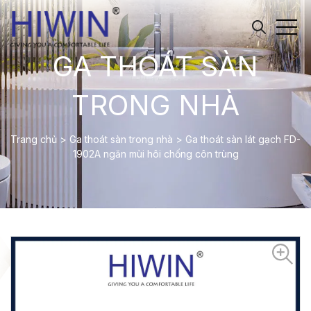
GA THOÁT SÀN
TRONG NHÀ
Trang chủ
>
Ga thoát sàn trong nhà
>
Ga thoát sàn lát gạch FD-
1902A ngăn mùi hôi chống côn trùng