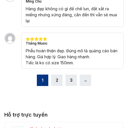
Ming Chủ
Được xếp
hạng
5
5
Hàng đẹp không có gì để chê lun, đắt xắt ra
sao
miếng nhưng xứng đáng, cần đến thì vẫn sẽ mua
lại
Thắng Music
Được xếp
hạng
5
5
Phễu hoàn thiện đẹp. Đúng mô tả quảng cáo bán
sao
hàng. Giá hợp lý. Giao hàng nhanh.
Tiếc là ko có size 150mm.
1
2
3
→
Hỗ trợ trực tuyến