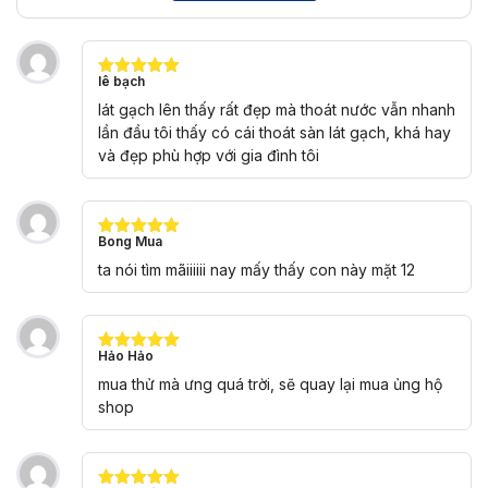
lê bạch
Được xếp
hạng
5
5
lát gạch lên thấy rất đẹp mà thoát nước vẫn nhanh
sao
lần đầu tôi thấy có cái thoát sàn lát gạch, khá hay
và đẹp phù hợp với gia đình tôi
Bong Mua
Được xếp
hạng
5
5
ta nói tìm mãiiiiii nay mấy thấy con này mặt 12
sao
Hảo Hảo
Được xếp
hạng
5
5
mua thử mà ưng quá trời, sẽ quay lại mua ủng hộ
sao
shop