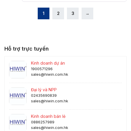
1
2
3
→
Hỗ trợ trực tuyến
Kinh doanh dự án
1900571296
sales@hiwin.com.hk
Đại lý và NPP
02435690839
sales@hiwin.com.hk
Kinh doanh bán lẻ
0886257989
sales@hiwin.com.hk