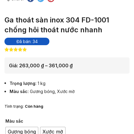
Ga thoát sàn inox 304 FD-1001
chống hôi thoát nước nhanh
Đã bán: 34
5.00
13
trên 5
dựa trên
đánh giá
Khoảng
Giá:
263,000
₫
–
361,000
₫
giá:
từ
Trọng lượng
1 kg
263,000 ₫
Màu sắc
Gương bóng
,
Xước mờ
đến
361,000 ₫
Tình trạng:
Còn hàng
Màu sắc
Gương bóng
Xước mờ