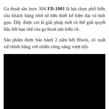
Ga thoát sàn inox 304
FD-1001
là lựa chọn phổ biến
của khách hàng nhờ sở hữu thiết kế hiện đại và tinh
gọn. Đây được coi là giải pháp mới có thể giải quyết
hầu hết hạn chế của ga thoát sàn kiểu cũ.
Sản phẩm được bảo hành
2 năm bởi Hiwin
, có xuất
xứ chín
h hãng với nhiều công năng vượt trội.