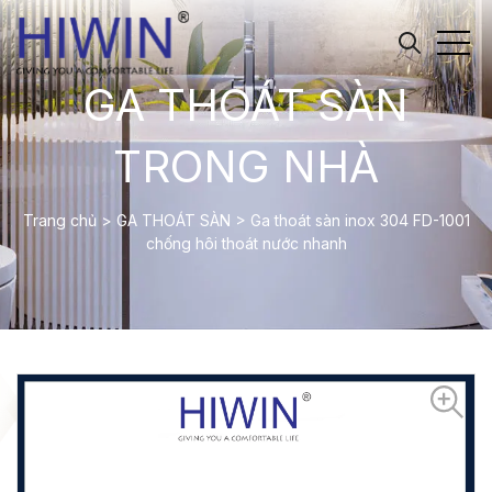
GA THOÁT SÀN
TRONG NHÀ
Trang chủ
>
GA THOÁT SÀN
>
Ga thoát sàn inox 304 FD-1001
chống hôi thoát nước nhanh