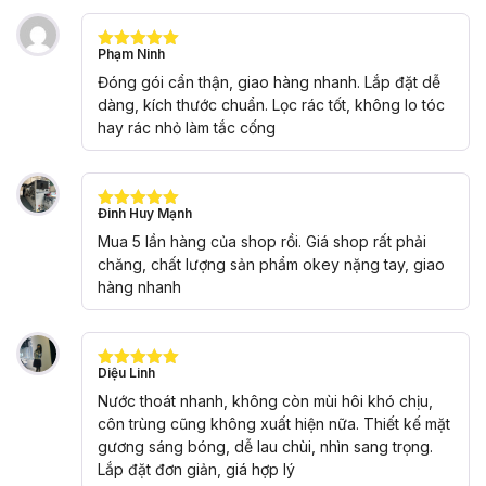
Phạm Ninh
Được xếp
hạng
5
5
Đóng gói cẩn thận, giao hàng nhanh. Lắp đặt dễ
sao
dàng, kích thước chuẩn. Lọc rác tốt, không lo tóc
hay rác nhỏ làm tắc cống
Đinh Huy Mạnh
Được xếp
hạng
5
5
Mua 5 lần hàng của shop rồi. Giá shop rất phải
sao
chăng, chất lượng sản phẩm okey nặng tay, giao
hàng nhanh
Diệu Linh
Được xếp
hạng
5
5
Nước thoát nhanh, không còn mùi hôi khó chịu,
sao
côn trùng cũng không xuất hiện nữa. Thiết kế mặt
gương sáng bóng, dễ lau chùi, nhìn sang trọng.
Lắp đặt đơn giản, giá hợp lý