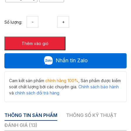
Ga
Số lượng:
thoát
sàn
inox
Thêm vào giỏ
304
FD-
1001
Nhắn tin Zalo
chống
hôi
thoát
nước
Cam kết sản phẩm
chính hãng 100%
, Sản phẩm được kiểm
nhanh
soát chất lượng bởi các chuyên gia.
Chính sách bảo hành
số
và
chính sách đổi trả hàng
lượng
THÔNG TIN SẢN PHẨM
THÔNG SỐ KỸ THUẬT
ĐÁNH GIÁ (13)