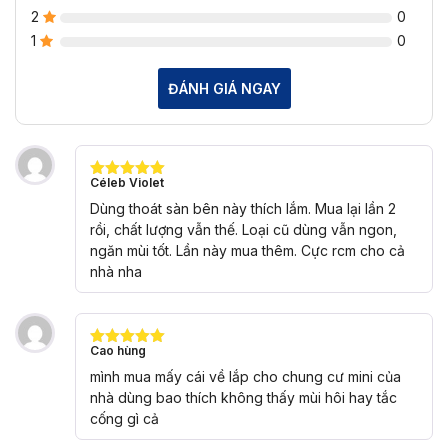
2
0
1
0
ĐÁNH GIÁ NGAY
Céleb Violet
Được xếp
hạng
5
5
Dùng thoát sàn bên này thích lắm. Mua lại lần 2
sao
rồi, chất lượng vẫn thế. Loại cũ dùng vẫn ngon,
ngăn mùi tốt. Lần này mua thêm. Cực rcm cho cả
nhà nha
Cao hùng
Được xếp
hạng
5
5
mình mua mấy cái về lắp cho chung cư mini của
sao
nhà dùng bao thích không thấy mùi hôi hay tắc
cống gì cả