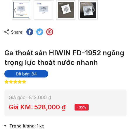
Share:
Ga thoát sàn HIWIN FD-1952 ngõng
trọng lực thoát nước nhanh
Đã bán: 84
5.00
26
trên 5
dựa trên
đánh giá
Giá gốc:
812,000
₫
Giá KM:
528,000
₫
-35%
Trọng lượng
1 kg