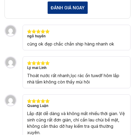
ĐÁNH GIÁ NGAY
ngô huyền
Được xếp
hạng
5
5
cũng ok đẹp chắc chắn ship hàng nhanh ok
sao
Lý mai Linh
Được xếp
hạng
5
5
Thoát nước rất nhanh,lọc rác ổn tuwdf hôm lắp
sao
nhà tắm không còn thấy mùi hôi
Quang Luận
Được xếp
hạng
5
5
Lắp đặt dễ dàng và không mất nhiều thời gian. Vệ
sao
sinh cũng rất đơn giản, chỉ cần lau chùi bề mặt,
không cần tháo dỡ hay kiểm tra quá thường
xuyên.