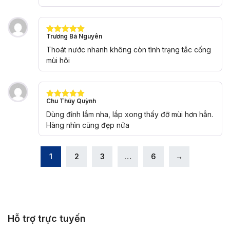
Trương Bá Nguyên
Được xếp
hạng
5
5
Thoát nước nhanh không còn tình trạng tắc cống
sao
mùi hôi
Chu Thúy Quỳnh
Được xếp
hạng
5
5
Dùng đỉnh lắm nha, lắp xong thấy đỡ mùi hơn hẳn.
sao
Hàng nhìn cũng đẹp nữa
1
2
3
…
6
→
Hỗ trợ trực tuyến