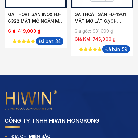
GA THOÁT SÀN INOX FD-
GA THOÁT SÀN FD-1901
6322 MẶT MỜ NGĂN MÙI
MẶT MỜ LÁT GẠCH
THOÁT NHANH
THOÁT NƯỚC NHANH
ảng
Giá:
419,000
₫
Giá gốc:
931,000
₫
Giá KM:
745,000
₫
Đã bán: 34
5.00
out of
Đã bán: 59
,000 ₫
5
5.00
out of
5
,000 ₫
CÔNG TY TNHH HIWIN HONGKONG
ĐỊA CHỈ MIỀN BẮC