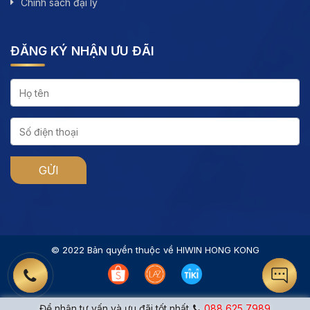
Chính sách đại lý
ĐĂNG KÝ NHẬN ƯU ĐÃI
© 2022 Bản quyền thuộc về HIWIN HONG KONG
Để nhận tư vấn và ưu đãi tốt nhất
088 625 7989