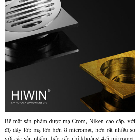
Bề mặt sản phẩm được mạ Crom, Niken cao cấp, với
độ dày lớp mạ lớn hơn 8 micromet, hơn rất nhiều so
với các sản phẩm thấp cấp chỉ khoảng 4-5 micromet.