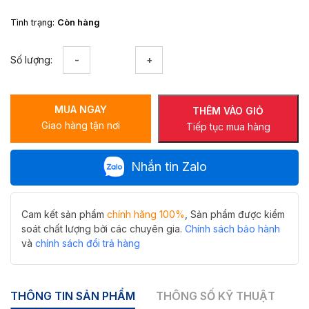
Tình trạng:
Còn hàng
Ga
Số lượng:
thoát
sàn
HIWIN
MUA NGAY
FD-
THÊM VÀO GIỎ
Giao hàng tận nơi
1952
Tiếp tục mua hàng
ngõng
trọng
Nhắn tin Zalo
lực
thoát
nước
nhanh
Cam kết sản phẩm
chính hãng 100%
, Sản phẩm được kiểm
số
soát chất lượng bởi các chuyên gia.
Chính sách bảo hành
lượng
và
chính sách đổi trả hàng
THÔNG TIN SẢN PHẨM
THÔNG SỐ KỸ THUẬT