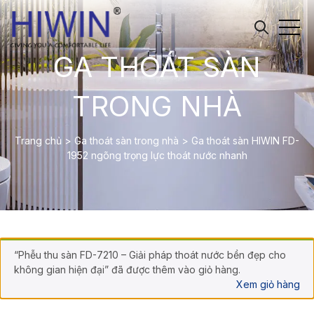
GA THOÁT SÀN
TRONG NHÀ
Trang chủ
>
Ga thoát sàn trong nhà
>
Ga thoát sàn HIWIN FD-
1952 ngõng trọng lực thoát nước nhanh
“Phễu thu sàn FD-7210 – Giải pháp thoát nước bền đẹp cho
không gian hiện đại” đã được thêm vào giỏ hàng.
Xem giỏ hàng