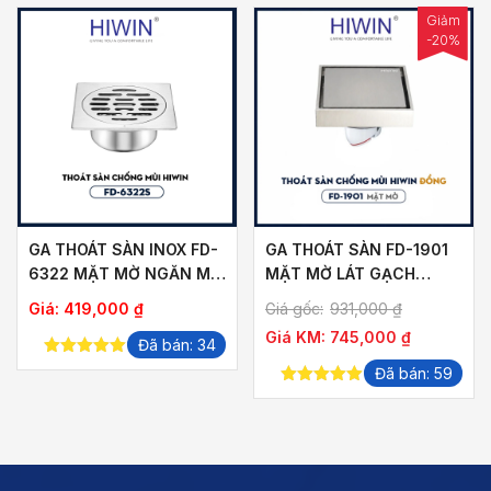
Giảm
-20%
GA THOÁT SÀN INOX FD-
GA THOÁT SÀN FD-1901
6322 MẶT MỜ NGĂN MÙI
MẶT MỜ LÁT GẠCH
THOÁT NHANH
THOÁT NƯỚC NHANH
ảng
Giá:
419,000
₫
Giá gốc:
931,000
₫
Giá KM:
745,000
₫
Đã bán: 34
5.00
out of
Đã bán: 59
,000 ₫
5
5.00
out of
5
,000 ₫