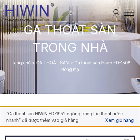
GA THOÁT SÀN
TRONG NHÀ
Trang chủ
>
GA THOÁT SÀN
>
Ga thoát sàn Hiwin FD-1508
đồng mạ
“Ga thoát sàn HIWIN FD-1952 ngõng trọng lực thoát nước
nhanh” đã được thêm vào giỏ hàng.
Xem giỏ hàng