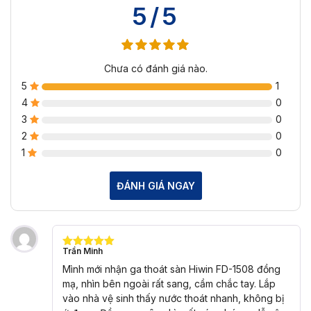
5/5
Chưa có đánh giá nào.
5
1
4
0
3
0
2
0
1
0
ĐÁNH GIÁ NGAY
Trần Minh
Được xếp
hạng
5
5
Mình mới nhận ga thoát sàn Hiwin FD-1508 đồng
sao
mạ, nhìn bên ngoài rất sang, cầm chắc tay. Lắp
vào nhà vệ sinh thấy nước thoát nhanh, không bị