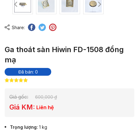
Share:
Ga thoát sàn Hiwin FD-1508 đồng
mạ
Đã bán: 0
5.00
1
trên 5
dựa trên
đánh giá
Giá gốc:
600,000
₫
Giá KM:
Liên hệ
Trọng lượng
1 kg