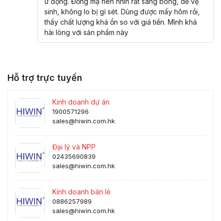
ứ đọng. Đồng mạ nên nhìn rất sáng bóng, dễ vệ
sinh, không lo bị gỉ sét. Dùng được mấy hôm rồi,
thấy chất lượng khá ổn so với giá tiền. Mình khá
hài lòng với sản phẩm này
Hỗ trợ trực tuyến
Kinh doanh dự án
1900571296
sales@hiwin.com.hk
Đại lý và NPP
02435690839
sales@hiwin.com.hk
Kinh doanh bán lẻ
0886257989
sales@hiwin.com.hk