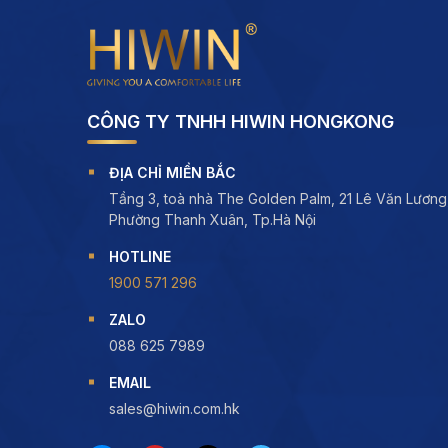
CÔNG TY TNHH HIWIN HONGKONG
ĐỊA CHỈ MIỀN BẮC
Tầng 3, toà nhà The Golden Palm, 21 Lê Văn Lương
Phường Thanh Xuân, Tp.Hà Nội
HOTLINE
1900 571 296
ZALO
088 625 7989
EMAIL
sales@hiwin.com.hk