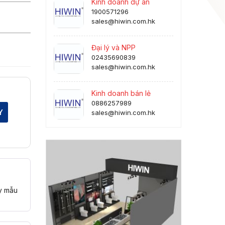
Kinh doanh dự án
1900571296
sales@hiwin.com.hk
Đại lý và NPP
02435690839
sales@hiwin.com.hk
Kinh doanh bán lẻ
0886257989
Y
sales@hiwin.com.hk
y mẫu