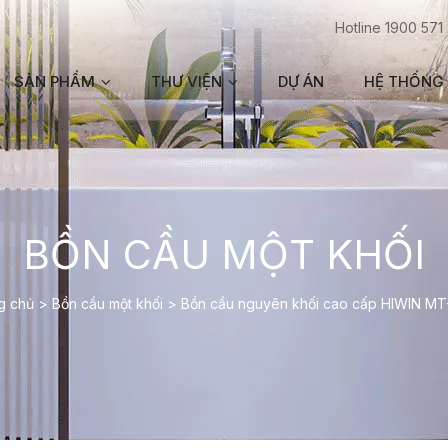
Hotline 1900 571
SẢN PHẨM
THƯ VIỆN
DỰ ÁN
HỆ THỐNG 
BỒN CẦU MỘT KHỐI
g chủ
>
Bồn cầu một khối
>
Bồn cầu nguyên khối cao cấp HIWIN MT