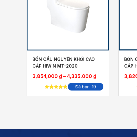
AO
BỒN CẦU NGUYÊN KHỐI CAO
BỒN 
CẤP HIWIN MT-2020
CẤP 
Khoảng
Khoảng
0
₫
3,854,000
₫
–
4,335,000
₫
3,82
giá:
giá:
 16
Đã bán: 19
từ
từ
5.00
out of
3,826,000 ₫
3,854,000 ₫
5
đến
đến
4,322,000 ₫
4,335,000 ₫