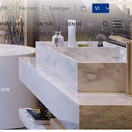
VI
 296
Bảo hành
Catalogue
PHÂN PHỐI
TIN TỨC
LIÊN HỆ
-5015