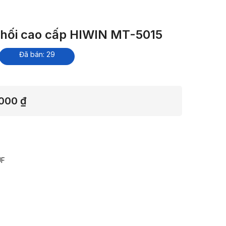
hối cao cấp HIWIN MT-5015
Đã bán: 29
Khoảng
,000
₫
giá:
từ
3,571,000 ₫
đến
UF
4,067,000 ₫