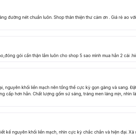
áng đường nét chuẩn luôn. Shop thân thiện thư cảm ơn . Giá rẻ ao với
,đóng gói cẩn thận lắm luôn cho shop 5 sao mình mua hẳn 2 cái .hii
 đại, nguyên khối liền mạch nên tổng thể cực kỳ gọn gàng và sang. Đặ
đẳng cấp hơn hẳn. Chất lượng gốm sứ sáng, tráng men láng mịn, nhìn l
hiết kế nguyên khối liền mạch, nhìn cực kỳ chắc chắn và hiện đại. Xả