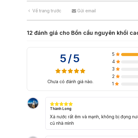
Về trang trước
Gửi email
12 đánh giá cho
Bồn cầu nguyên khối ca
5
5/5
4
3
2
Chưa có đánh giá nào.
1
Thành Long
Được xếp
hạng
5
5
Xả nước rất êm và mạnh, không bị đọng nư
sao
cũ nhà mình