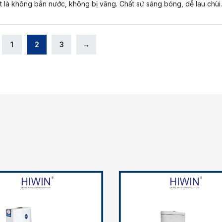
ệt là không bắn nước, không bị văng. Chất sứ sáng bóng, dễ lau chùi
1
2
3
→