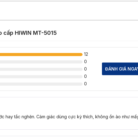
o cấp HIWIN MT-5015
12
0
0
ĐÁNH GIÁ NGA
0
0
ớc hay tắc nghẽn. Cảm giác dùng cực kỳ thích, không ồn ào như mấ