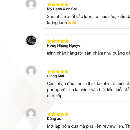
Mỹ Hạnh Xinh Gái
Được xếp
hạng
5
5
Sản phẩm xuất sắc luôn, từ màu sắc, kiểu d
sao
lượng luôn
Hong Nhung Nguyen
Được xếp
hạng
5
5
mình nhận hàng rồii sản phẩm như quảng cáo
sao
Giang Mai
Được xếp
hạng
5
5
Cảm nhận đầu tiên là thiết kế nhìn rất hiện
sao
phòng vệ sinh là nhìn khác biệt liền, kiểu 
cao cấp
Dũng as
Được xếp
hạng
5
5
Mới lắp hôm qua mà phải lên review liền. T
sao