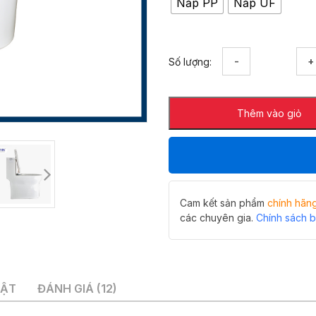
Nắp PP
Nắp UF
Bồn
Số lượng:
cầu
nguyên
khối
Thêm vào giỏ
cao
cấp
HIWIN
MT-
5015
số
lượng
Cam kết sản phẩm
chính hãn
các chuyên gia.
Chính sách 
UẬT
ĐÁNH GIÁ (12)