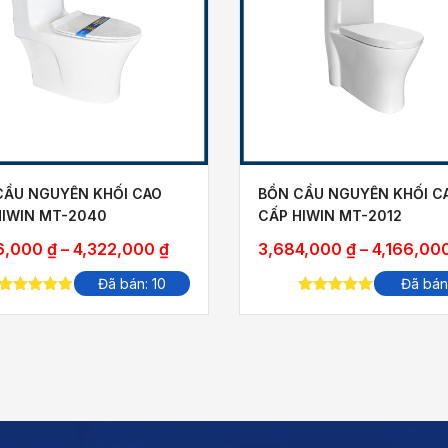
CẦU NGUYÊN KHỐI CAO
BỒN CẦU NGUYÊN KHỐI C
HIWIN MT-2040
CẤP HIWIN MT-2012
Khoảng
6,000
₫
–
4,322,000
₫
3,684,000
₫
–
4,166,00
giá:
Đã bán: 10
Đã bán
từ
5.00
out of
5.00
out of
3,826,000 ₫
5
5
đến
4,322,000 ₫