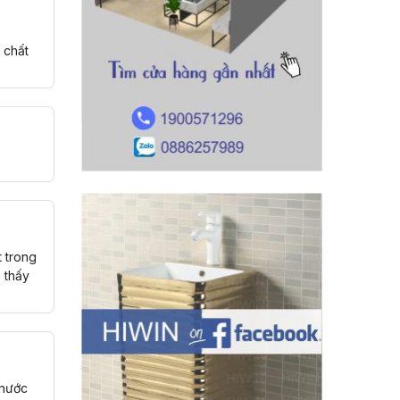
 chất
t trong
à thấy
 nước