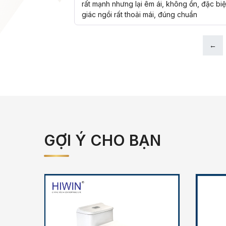
rất mạnh nhưng lại êm ái, không ồn, đặc bi
giác ngồi rất thoải mái, đúng chuẩn
←
GỢI Ý CHO BẠN