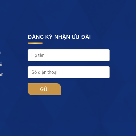
ĐĂNG KÝ NHẬN ƯU ĐÃI
h
ng
án