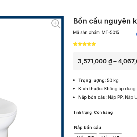
Bồn cầu nguyên k
Mã sản phẩm: MT-5015
5.00
12
trên 5
dựa trên
đánh giá
3,571,000
₫
–
4,067
Trọng lượng
50 kg
Kích thước
Không áp dụng
Nắp bồn cầu
Nắp PP, Nắp 
Tình trạng:
Còn hàng
Nắp bồn cầu