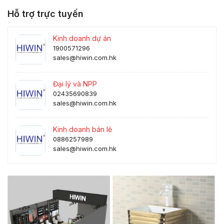
Hỗ trợ trực tuyến
Kinh doanh dự án
1900571296
sales@hiwin.com.hk
Đại lý và NPP
02435690839
sales@hiwin.com.hk
Kinh doanh bán lẻ
0886257989
sales@hiwin.com.hk