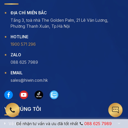
ĐỊA CHỈ MIỀN BẮC
Tầng 3, toà nhà The Golden Palm, 21 Lê Văn Lương,
Phường Thanh Xuân, Tp.Hà Nội
HOTLINE
1900 571 296
ZALO
088 625 7989
EMAIL
sales@hiwin.com.hk
VỀ CHÚNG TÔI
Để nhận tư vấn và ưu đãi tốt nhất
088 625 7989
Về Hiwin