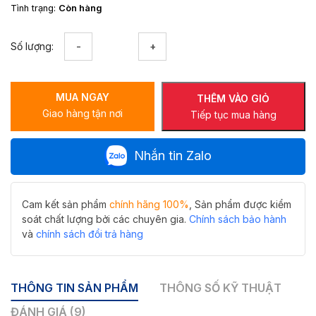
Tình trạng:
Còn hàng
Bộ
Số lượng:
xả
lavabo
nắp
MUA NGAY
nhấn
THÊM VÀO GIỎ
Giao hàng tận nơi
Hiwin
Tiếp tục mua hàng
PG-
1172
Nhắn tin Zalo
có
lỗ
chống
tràn
Cam kết sản phẩm
chính hãng 100%
, Sản phẩm được kiểm
số
soát chất lượng bởi các chuyên gia.
Chính sách bảo hành
lượng
và
chính sách đổi trả hàng
THÔNG TIN SẢN PHẨM
THÔNG SỐ KỸ THUẬT
ĐÁNH GIÁ (9)