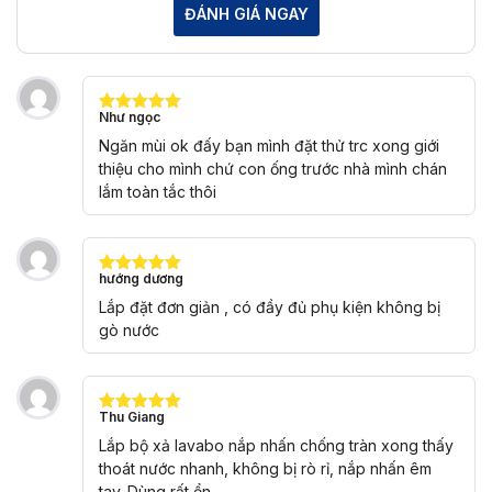
ĐÁNH GIÁ NGAY
Như ngọc
Được xếp
hạng
5
5
Ngăn mùi ok đấy bạn mình đặt thử trc xong giới
sao
thiệu cho mình chứ con ống trước nhà mình chán
lắm toàn tắc thôi
hướng dương
Được xếp
hạng
5
5
Lắp đặt đơn giản , có đầy đủ phụ kiện không bị
sao
gò nước
Thu Giang
Được xếp
hạng
5
5
Lắp bộ xả lavabo nắp nhấn chống tràn xong thấy
sao
thoát nước nhanh, không bị rò rỉ, nắp nhấn êm
tay. Dùng rất ổn