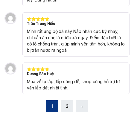
Trần Trung Hiếu
Được xếp
hạng
5
5
Mình rất ưng bộ xả này Nắp nhấn cực kỳ nhạy,
sao
chỉ cần ấn nhẹ là nước xả ngay. Điểm đặc biệt là
có lỗ chống tràn, giúp mình yên tâm hơn, không lo
bị tràn nước ra ngoài.
Dương Bảo Huệ
Được xếp
hạng
5
5
Mua về tự lắp, lắp cũng dễ, shop cũng hỗ trợ tư
sao
vấn lắp đặt nhiệt tình.
1
2
→