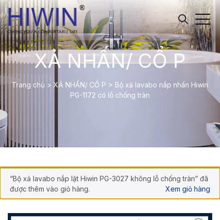
XẢ NHẤN/ CỔ P
Trang chủ
>
XẢ NHẤN/ CỔ P
>
Bộ xả lavabo nắp nhấn Hiwin
PG-1172 có lỗ chống tràn
“Bộ xả lavabo nắp lật Hiwin PG-3027 không lỗ chống tràn” đã
được thêm vào giỏ hàng.
Xem giỏ hàng