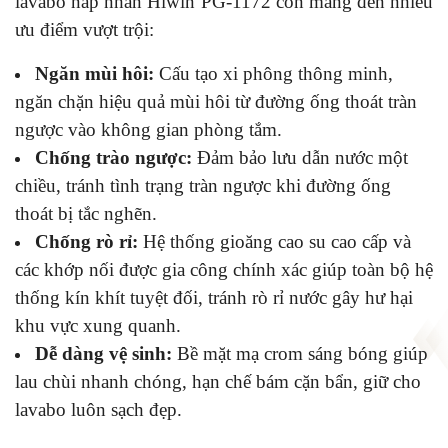
lavabo nắp nhấn Hiwin PG-1172 còn mang đến nhiều
ưu điểm vượt trội:
Ngăn mùi hôi:
Cấu tạo xi phông thông minh,
ngăn chặn hiệu quả mùi hôi từ đường ống thoát tràn
ngược vào không gian phòng tắm.
Chống trào ngược:
Đảm bảo lưu dẫn nước một
chiều, tránh tình trạng tràn ngược khi đường ống
thoát bị tắc nghẽn.
Chống rò rỉ:
Hệ thống gioăng cao su cao cấp và
các khớp nối được gia công chính xác giúp toàn bộ hệ
thống kín khít tuyệt đối, tránh rò rỉ nước gây hư hại
khu vực xung quanh.
Dễ dàng vệ sinh:
Bề mặt mạ crom sáng bóng giúp
lau chùi nhanh chóng, hạn chế bám cặn bẩn, giữ cho
lavabo luôn sạch đẹp.