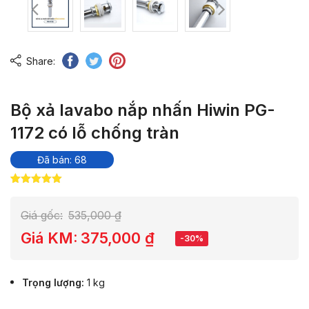
Share:
Bộ xả lavabo nắp nhấn Hiwin PG-
1172 có lỗ chống tràn
Đã bán: 68
5.00
9
trên 5
dựa trên
đánh giá
Giá gốc:
535,000
₫
Giá KM:
375,000
₫
-30%
Trọng lượng
1 kg