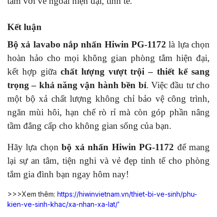
tắm với vẻ ngoài hiện đại, tinh tế.
Kết luận
Bộ xả lavabo nắp nhấn Hiwin PG-1172
là lựa chọn
hoàn hảo cho mọi không gian phòng tắm hiện đại,
kết hợp giữa
chất lượng vượt trội – thiết kế sang
trọng – khả năng vận hành bền bỉ
. Việc đầu tư cho
một bộ xả chất lượng không chỉ bảo vệ công trình,
ngăn mùi hôi, hạn chế rò rỉ mà còn góp phần nâng
tầm đẳng cấp cho không gian sống của bạn.
Hãy lựa chọn
bộ xả nhấn Hiwin PG-1172
để mang
lại sự an tâm, tiện nghi và vẻ đẹp tinh tế cho phòng
tắm gia đình bạn ngay hôm nay!
>>>Xem thêm:
https://hiwinvietnam.vn/thiet-bi-ve-sinh/phu-
kien-ve-sinh-khac/xa-nhan-xa-lat/’