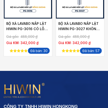
BỘ XẢ LAVABO NẮP LẬT
BỘ XẢ LAVABO NẮP LẬT
HIWIN PG-3016 CÓ LỖ
HIWIN PG-3027 KHÔNG
CHỐNG TRÀN
LỖ CHỐNG TRÀN
Giá gốc:
488,000
₫
Giá gốc:
488,000
₫
Giá KM:
342,000
₫
Giá KM:
342,000
₫
Đã bán: 30
Đã bán: 57
5.00
out of
5.00
out of
5
5
CÔNG TY TNHH HIWIN HONGKONG