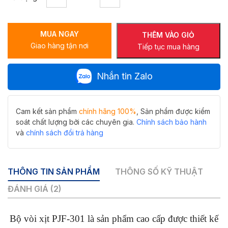
vòi
xịt
PJF-
MUA NGAY
301-
THÊM VÀO GIỎ
Giao hàng tận nơi
H1
Tiếp tục mua hàng
số
lượng
Nhắn tin Zalo
Cam kết sản phẩm
chính hãng 100%
, Sản phẩm được kiểm
soát chất lượng bởi các chuyên gia.
Chính sách bảo hành
và
chính sách đổi trả hàng
THÔNG TIN SẢN PHẨM
THÔNG SỐ KỸ THUẬT
ĐÁNH GIÁ (2)
Bộ vòi xịt PJF-301 là sản phẩm cao cấp được thiết kế