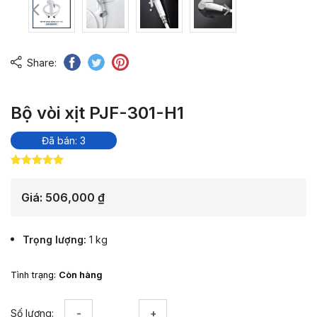
Share:
Bộ vòi xịt PJF-301-H1
Đã bán: 3
5.00
2
trên 5
dựa trên
đánh giá
Giá:
506,000
₫
Trọng lượng
1 kg
Tình trạng:
Còn hàng
Bộ
Số lượng: