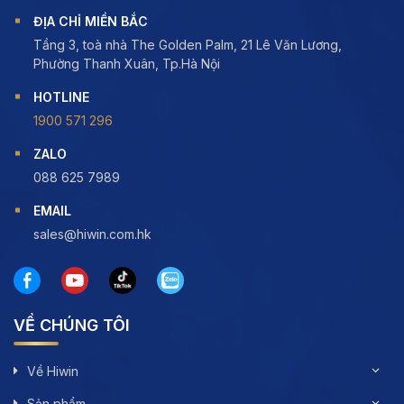
ĐỊA CHỈ MIỀN BẮC
Tầng 3, toà nhà The Golden Palm, 21 Lê Văn Lương,
Phường Thanh Xuân, Tp.Hà Nội
HOTLINE
1900 571 296
ZALO
088 625 7989
EMAIL
sales@hiwin.com.hk
VỀ CHÚNG TÔI
Về Hiwin
Sản phẩm