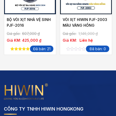
BỘ VÒI XỊT NHÀ VỆ SINH
VÒI XỊT HIWIN PJF-2003
PJF-2016
MÀU VÀNG HỒNG
Giá gốc:
607,000
₫
Giá gốc:
1,146,000
₫
Giá KM:
425,000
₫
Giá KM:
Liên hệ
Đã bán: 21
Đã bán: 0
5.00
out of
0
5
out
of
5
CÔNG TY TNHH HIWIN HONGKONG