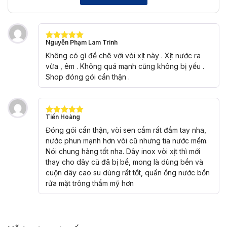
Nguyễn Phạm Lam Trinh
Được xếp
hạng
5
5
Không có gì để chê với vòi xịt này . Xịt nước ra
sao
vừa , êm . Không quá mạnh cũng không bị yếu .
Shop đóng gói cẩn thận .
Tiến Hoàng
Được xếp
hạng
5
5
Đóng gói cẩn thận, vòi sen cầm rất đầm tay nha,
sao
nước phun mạnh hơn vòi cũ nhưng tia nước mềm.
Nói chung hàng tốt nha. Dây inox vòi xịt thì mới
thay cho dây cũ đã bị bể, mong là dùng bền và
cuộn dây cao su dùng rất tốt, quấn ống nước bồn
rửa mặt trông thẩm mỹ hơn