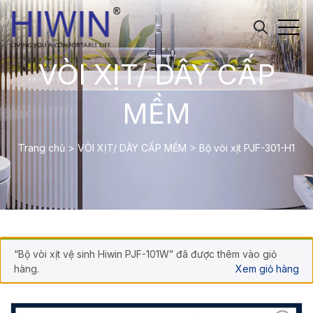
VÒI XỊT/ DÂY CẤP
MỀM
Trang chủ
>
VÒI XỊT/ DÂY CẤP MỀM
>
Bộ vòi xịt PJF-301-H1
“Bộ vòi xịt vệ sinh Hiwin PJF-101W” đã được thêm vào giỏ
hàng.
Xem giỏ hàng