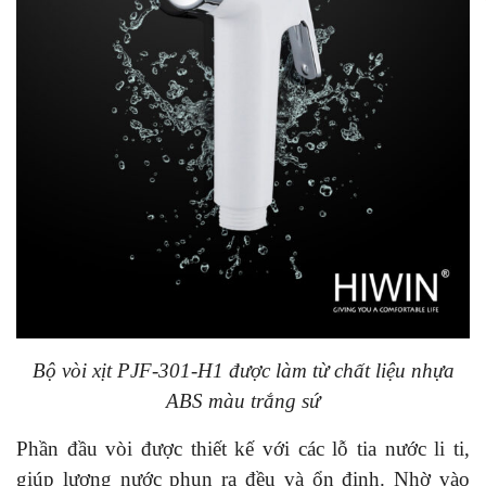
Bộ vòi xịt PJF-301-H1 được làm từ chất liệu nhựa
ABS màu trắng sứ
Phần đầu vòi được thiết kế với các lỗ tia nước li ti,
giúp lượng nước phun ra đều và ổn định. Nhờ vào