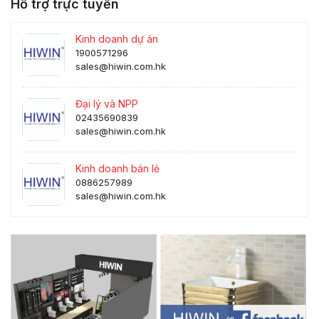
Hỗ trợ trực tuyến
Kinh doanh dự án
1900571296
sales@hiwin.com.hk
Đại lý và NPP
02435690839
sales@hiwin.com.hk
Kinh doanh bán lẻ
0886257989
sales@hiwin.com.hk