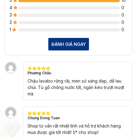
5
10
4
0
3
0
2
0
1
0
ĐÁNH GIÁ NGAY
Phương Châu
Được xếp
hạng
5
5
Chậu lavabo rộng rãi, men sứ sáng đẹp, dễ lau
sao
chùi. Tủ gỗ chống nước tốt, ngăn kéo trượt mượt
mà
Chung Dong Tuan
Được xếp
hạng
5
5
Shop tư vấn rất nhiệt tình và hỗ trợ khách hàng
sao
mua được giá tốt nhất! 5* cho shop!