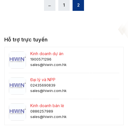
←
1
2
Hỗ trợ trực tuyến
Kinh doanh dự án
1900571296
sales@hiwin.com.hk
Đại lý và NPP
02435690839
sales@hiwin.com.hk
Kinh doanh bán lẻ
0886257989
sales@hiwin.com.hk