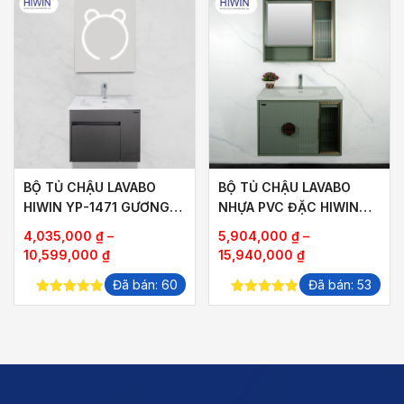
BỘ TỦ CHẬU LAVABO
BỘ TỦ CHẬU LAVABO
HIWIN YP-1471 GƯƠNG
NHỰA PVC ĐẶC HIWIN
MÀI CÁT HÌNH GẤU
YP-1469-80 GƯƠNG LED
4,035,000
₫
–
5,904,000
₫
–
THÔNG MINH
Khoảng
Khoảng
10,599,000
₫
15,940,000
₫
giá:
giá:
Đã bán: 60
Đã bán: 53
từ
từ
5.00
out of
5.00
out of
4,035,000 ₫
5,904,000 ₫
5
5
đến
đến
₫
10,599,000 ₫
15,940,000 ₫