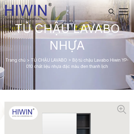
TỦ CHẬU LAVABO
NHỰA
Trang chủ
>
TỦ CHẬU LAVABO
>
Bộ tủ chậu Lavabo Hiwin YP-
010 chất liệu nhựa đặc màu đen thanh lịch