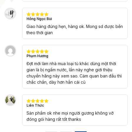
Hồng Ngọc Bùi
Được xếp
hạng
5
5
Giao hàng đúng hẹn, hàng ok. Mong sd được bền
sao
theo thời gian
Phạm Hương
Được xếp
hạng
5
5
Đợt mới làm nhà mua loại tủ khác dùng một thời
sao
gian là bị ngấm nước, lần này nghe giới thiệu
chuyển hãng này xem sao. Cảm quan ban đầu thì
chắc chắn, dày hơn hẳn cái cũ
Liên Thức
Được xếp
hạng
5
5
Sản phẩm ok nhe mọi người gương không vỡ
sao
đóng gói hàng rất tốt thanks