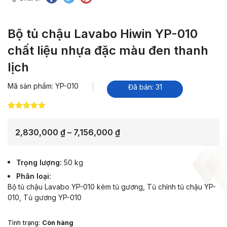
Bộ tủ chậu Lavabo Hiwin YP-010
chất liệu nhựa đặc màu đen thanh
lịch
Mã sản phẩm: YP-010
Đã bán: 31
5.00
10
trên 5
dựa trên
đánh giá
Khoảng
2,830,000
₫
–
7,156,000
₫
giá:
từ
Trọng lượng
50 kg
2,830,000 ₫
Phân loại
đến
Bộ tủ chậu Lavabo YP-010 kèm tủ gương, Tủ chính tủ chậu YP-
7,156,000 ₫
010, Tủ gương YP-010
Tình trạng:
Còn hàng