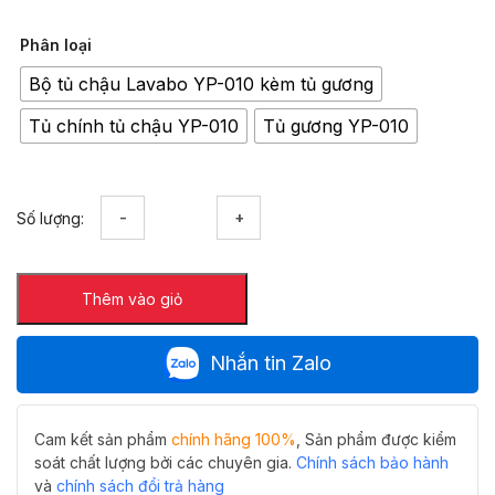
Phân loại
Bộ tủ chậu Lavabo YP-010 kèm tủ gương
Tủ chính tủ chậu YP-010
Tủ gương YP-010
Bộ
Số lượng:
tủ
chậu
Lavabo
Thêm vào giỏ
Hiwin
YP-
010
Nhắn tin Zalo
chất
liệu
nhựa
đặc
Cam kết sản phẩm
chính hãng 100%
, Sản phẩm được kiểm
màu
soát chất lượng bởi các chuyên gia.
Chính sách bảo hành
đen
và
chính sách đổi trả hàng