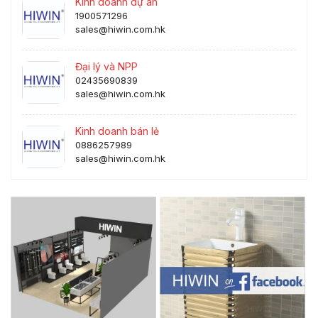
Kinh doanh dự án
1900571296
sales@hiwin.com.hk
Đại lý và NPP
02435690839
sales@hiwin.com.hk
Kinh doanh bán lẻ
0886257989
sales@hiwin.com.hk