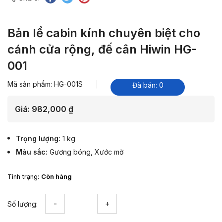
Bản lề cabin kính chuyên biệt cho
cánh cửa rộng, đế cân Hiwin HG-
001
Mã sản phẩm: HG-001S
Đã bán: 0
Giá:
982,000
₫
Trọng lượng
1 kg
Màu sắc
Gương bóng
,
Xước mờ
Tình trạng:
Còn hàng
Bản
Số lượng:
lề
cabin