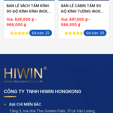
BẢN LỀ VÁCH TẮM KÍNH
BẢN LỀ CABIN TẮM 90
90 ĐỘ KÍNH KÍNH INOX
ĐỘ KÍNH TƯỜNG INOX
304 HIWIN HG-011
304 HIWIN HG-009
Giá:
839,000
₫
–
Giá:
491,000
₫
–
Khoảng
Khoảng
966,000
₫
586,000
₫
giá:
giá:
Đã bán: 22
Đã bán: 29
từ
từ
5.00
out of
5.00
out of
839,000 ₫
491,000 ₫
5
5
đến
đến
966,000 ₫
586,000 ₫
CÔNG TY TNHH HIWIN HONGKONG
ĐỊA CHỈ MIỀN BẮC
Tầng 3, toà nhà The Golden Palm, 21 Lê Văn Lương,