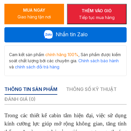
kính
MUA NGAY
chuyên
THÊM VÀO GIỎ
Giao hàng tận nơi
biệt
Tiếp tục mua hàng
cho
cánh
Nhắn tin Zalo
cửa
rộng,
đế
cân
Cam kết sản phẩm
chính hãng 100%
, Sản phẩm được kiểm
Hiwin
soát chất lượng bởi các chuyên gia.
Chính sách bảo hành
HG-
và
chính sách đổi trả hàng
001
số
lượng
THÔNG TIN SẢN PHẨM
THÔNG SỐ KỸ THUẬT
ĐÁNH GIÁ (0)
Trong các thiết kế cabin tắm hiện đại, việc sử dụng
kính cường lực giúp mở rộng không gian, tăng tính