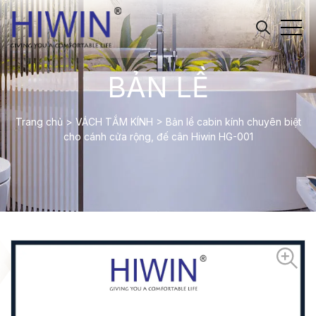
BẢN LỀ
Trang chủ
>
VÁCH TẮM KÍNH
>
Bản lề cabin kính chuyên biệt
cho cánh cửa rộng, đế cân Hiwin HG-001