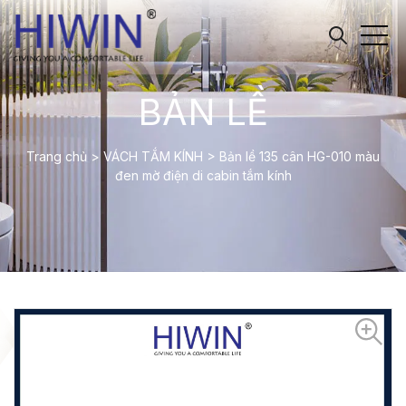
BẢN LỀ
Trang chủ
>
VÁCH TẮM KÍNH
>
Bản lề 135 cân HG-010 màu
đen mờ điện di cabin tắm kính