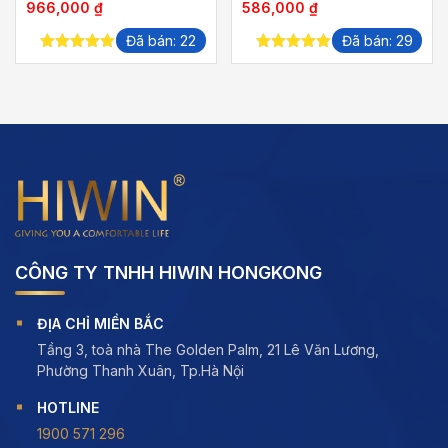
Khoảng
Khoảng
966,000
₫
586,000
₫
giá:
giá:
Đã bán: 22
Đã bán: 29
từ
từ
5.00
out of
5.00
out of
839,000 ₫
491,000 ₫
5
5
đến
đến
966,000 ₫
586,000 ₫
CÔNG TY TNHH HIWIN HONGKONG
ĐỊA CHỈ MIỀN BẮC
Tầng 3, toà nhà The Golden Palm, 21 Lê Văn Lương,
Phường Thanh Xuân, Tp.Hà Nội
HOTLINE
1900 571 296