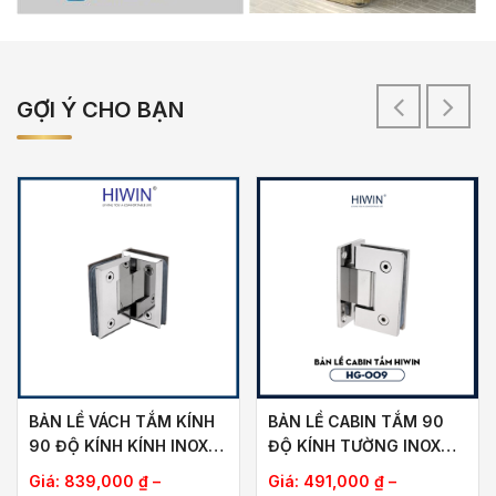
GỢI Ý CHO BẠN
BẢN LỀ VÁCH TẮM KÍNH
BẢN LỀ CABIN TẮM 90
90 ĐỘ KÍNH KÍNH INOX
ĐỘ KÍNH TƯỜNG INOX
304 HIWIN HG-011
304 HIWIN HG-009
Giá:
839,000
₫
–
Giá:
491,000
₫
–