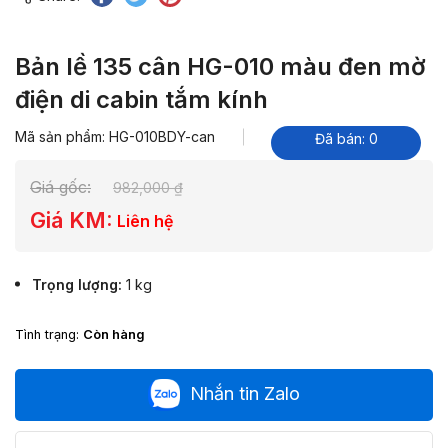
Bản lề 135 cân HG-010 màu đen mờ
điện di cabin tắm kính
Mã sản phẩm: HG-010BDY-can
Đã bán: 0
Giá gốc:
982,000
₫
Giá KM:
Liên hệ
Trọng lượng
1 kg
Tình trạng:
Còn hàng
Nhắn tin Zalo