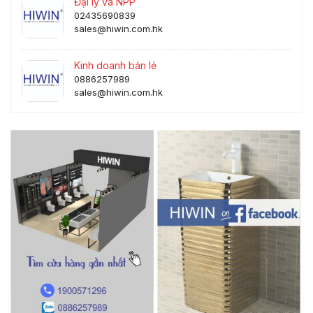
Đại lý và NPP
02435690839
sales@hiwin.com.hk
Kinh doanh bán lẻ
0886257989
sales@hiwin.com.hk