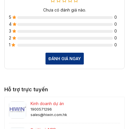
Chưa có đánh giá nào.
5
0
4
0
3
0
2
0
1
0
ĐÁNH GIÁ NGAY
Hỗ trợ trực tuyến
Kinh doanh dự án
1900571296
sales@hiwin.com.hk