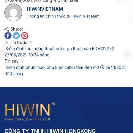
25/06/2021, 9:12 sáng
610
lượt xem
HIWINVIETNAM
Thông tin chính thức từ Hiwin Việt Nam
Share:
Tin trước
Kiểm định lưu lượng thoát nước ga thoát sàn FD-6322
27/05/2021, 10:24 sáng
Tin sau
Kiểm định phun muối phụ kiện cabin tắm đen mờ
29/11/2021,
9:10 sáng
CÔNG TY TNHH HIWIN HONGKONG