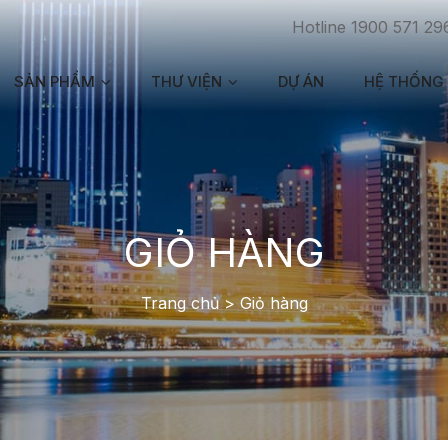
Hotline 1900 571 29
SẢN PHẨM
THƯ VIỆN
DỰ ÁN
HỆ THỐNG 
GIỎ HÀNG
Trang chủ
>
Giỏ hàng