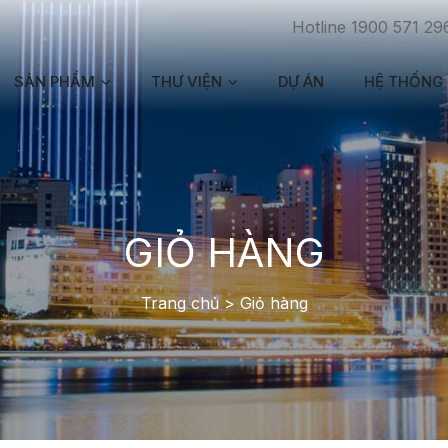
Hotline 1900 571 29
SẢN PHẨM
THƯ VIỆN
DỰ ÁN
HỆ THỐNG 
GIỎ HÀNG
Trang chủ
>
Giỏ hàng