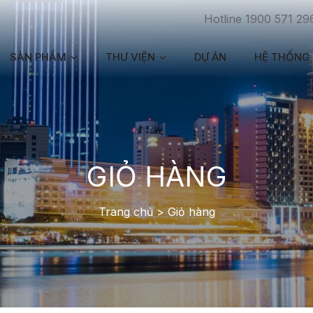
Hotline 1900 571 29
SẢN PHẨM
THƯ VIỆN
DỰ ÁN
HỆ THỐNG 
GIỎ HÀNG
Trang chủ
>
Giỏ hàng