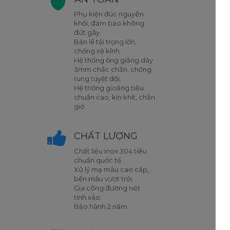
Phụ kiện đúc nguyên
khối, đảm bảo không
đứt gãy.
Bản lề tải trọng lớn,
chống xệ kính.
Hệ thống ống giằng dày
3mm chắc chắn, chống
rung tuyệt đối.
Hệ thống gioăng tiêu
chuẩn cao, kín khít, chắn
gió.
CHẤT LƯỢNG
Chất liệu inox 304 tiêu
chuẩn quốc tế.
Xử lý mạ màu cao cấp,
bền màu vượt trội.
Gia công đường nét
tinh xảo.
Bảo hành 2 năm.