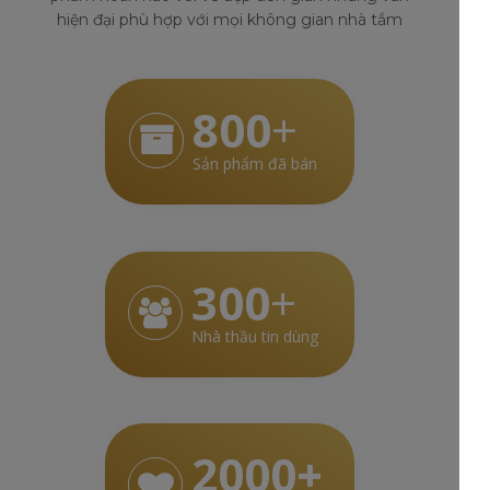
hiện đại phù hợp với mọi không gian nhà tắm
800
+
Sản phẩm đã bán
300
+
Nhà thầu tin dùng
2000+