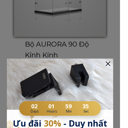
Bộ AURORA 90 Độ
Kính Kính
02
01
59
34
Days
Hours
Min
Sec
Ưu đãi
30%
- Duy nhất