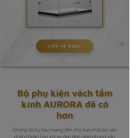
LIÊN HỆ NGAY
Bộ phụ kiện vách tắm
kính AURORA đã có
hơn
Chúng tôi tự hào mang đến cho bạn một bộ sản
phẩm hoàn hảo với vẻ đẹp đơn giản nhưng vẫn