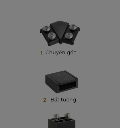
1
Chuyển góc
2
Bát tường