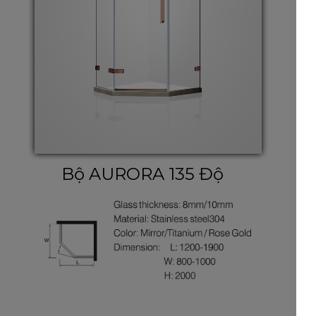
Bộ AURORA 135 Độ