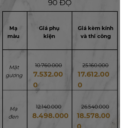
90 ĐỘ
Mạ
Giá phụ
Giá kèm kính
màu
kiện
và thi công
10.760.000
25.160.000
Mặt
7.532.00
17.612.00
gương
0
0
12.140.000
26.540.000
Mạ
18.578.00
8.498.000
đen
0