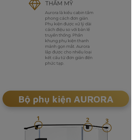
THẨM MỸ
Aurora là kiểu cabin tắm
phong cách đơn giản.
Phụ kiện được xử lý dài
cách điệu so với bản lề
truyền thống. Phần
khung phụ kiện thanh
mảnh gọn mắt. Aurora
lắp được cho nhiều loại
kết cấu từ đơn giản đến
phức tạp.
Bộ phụ kiện AURORA
1
2
3