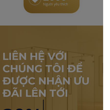
Người yêu thích
LIÊN HỆ VỚI
CHÚNG TÔI ĐỂ
ĐƯỢC NHẬN ƯU
ĐÃI LÊN TỚI