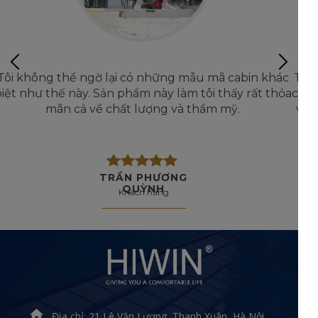
Tôi không thể ngờ lại có những mẫu mã cabin khác
biệt như thế này. Sản phẩm này làm tôi thấy rất thỏa
mãn cả về chất lượng và thẩm mỹ.
TRẦN PHƯƠNG
QUỲNH
Khách hàng
Địa chỉ: 21 Lê Văn Lương, Thanh Xuân, Hà Nội.