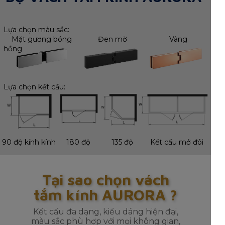
Lựa chọn màu sắc:
Mặt gương bóng Đen mờ Vàng
hồng
Lựa chọn kết cấu:
90 độ kính kính
180 độ
135 độ
Kết cấu mở đôi
Tại sao chọn vách
tắm kính AURORA ?
Kết cấu đa dạng, kiểu dáng hiện đại,
màu sắc phù hợp với mọi không gian,