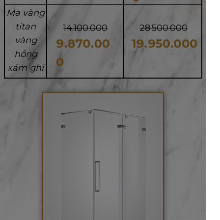
Mạ vàng
titan
14.100.000
28.500.000
vàng
9.870.00
19.950.000
hồng
0
xám ghi