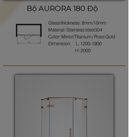
Bộ AURORA 180 Độ